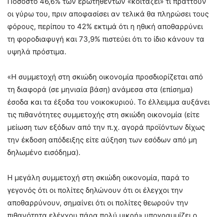
Ποσοστό 46,6% των ερωτηθέντων «κοιτάζει» τι πράττουν
οι γύρω του, πριν αποφασίσει αν τελικά θα πληρώσει τους
φόρους, περίπου το 42% εκτιμά ότι η ηθική αποθαρρύνει
τη φοροδιαφυγή και 73,9% πιστεύει ότι το ίδιο κάνουν τα
υψηλά πρόστιμα.
«Η συμμετοχή στη σκιώδη οικονομία προσδιορίζεται από
τη διαφορά (σε μηνιαία βάση) ανάμεσα στα (επίσημα)
έσοδα και τα έξοδα του νοικοκυριού. Το έλλειμμα αυξάνει
τις πιθανότητες συμμετοχής στη σκιώδη οικονομία (είτε
μείωση των εξόδων από την π.χ. αγορά προϊόντων δίχως
την έκδοση απόδειξης είτε αύξηση των εσόδων από μη
δηλωμένο εισόδημα).
Η μεγάλη συμμετοχή στη σκιώδη οικονομία, παρά το
γεγονός ότι οι πολίτες δηλώνουν ότι οι έλεγχοι την
αποθαρρύνουν, σημαίνει ότι οι πολίτες θεωρούν την
πιθανότητα ελέγχου πάρα πολύ μικρή» υπογραμμίζει ο