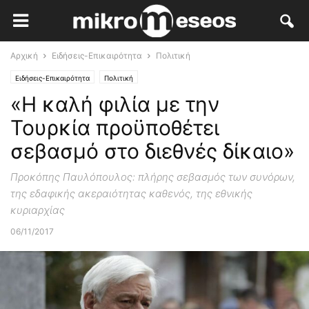
Αρχική
Ειδήσεις-Επικαιρότητα
Πολιτική
Ειδήσεις-Επικαιρότητα
Πολιτική
«Η καλή φιλία με την
Τουρκία προϋποθέτει
σεβασμό στο διεθνές δίκαιο»
Προκόπης Παυλόπουλος: πλήρης σεβασμός των συνόρων,
της εδαφικής ακεραιότητας καθενός, της εθνικής
κυριαρχίας
06/11/2017