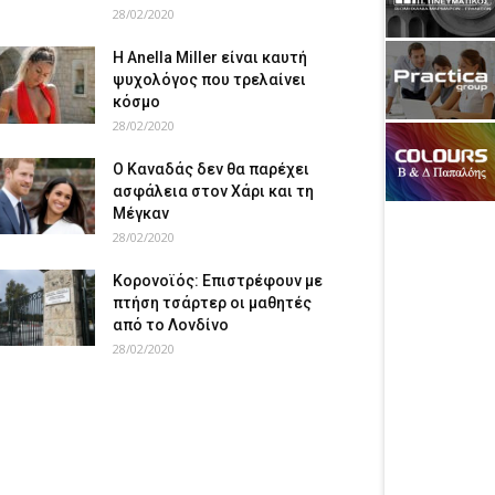
28/02/2020
Η Anella Miller είναι καυτή
ψυχολόγος που τρελαίνει
κόσμο
28/02/2020
Ο Καναδάς δεν θα παρέχει
ασφάλεια στον Χάρι και τη
Μέγκαν
28/02/2020
Κορονοϊός: Επιστρέφουν με
πτήση τσάρτερ οι μαθητές
από το Λονδίνο
28/02/2020