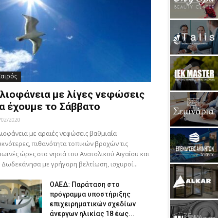
Καιρός
λιοφάνεια με λίγες νεφώσεις
α έχουμε το Σάββατο
/02/2020
ιοφάνεια με αραιές νεφώσεις βαθμιαία
κνότερες, πιθανότητα τοπικών βροχών τις
ωινές ώρες στα νησιά του Ανατολικού Αιγαίου και
 Δωδεκάνησα με γρήγορη βελτίωση, ισχυροί...
ΟΑΕΔ: Παράταση στο
πρόγραμμα υποστήριξης
επιχειρηματικών σχεδίων
άνεργων ηλικίας 18 έως...