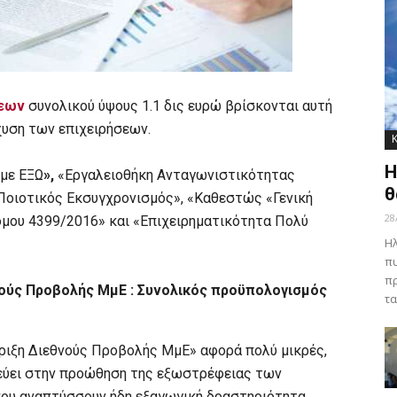
σεων
συνολικού ύψους 1.1 δις ευρώ βρίσκονται αυτή
χυση των επιχειρήσεων.
Η
ύμε ΕΞΩ
»,
«Εργαλειοθήκη Ανταγωνιστικότητας
θ
«Ποιοτικός Εκσυγχρονισμός», «Καθεστώς «Γενική
28
όμου 4399/2016» και «Επιχειρηματικότητα Πολύ
Ηλ
πυ
πρ
νούς Προβολής ΜμΕ : Συνολικός προϋπολογισμός
τα
ριξη Διεθνούς Προβολής ΜμΕ» αφορά πολύ μικρές,
οχεύει στην προώθηση της εξωστρέφειας των
ου αναπτύσσουν ήδη εξαγωγική δραστηριότητα,