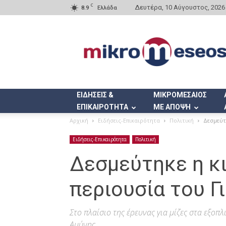
C
Δευτέρα, 10 Αύγουστος, 2026
8.9
Ελλάδα
Mikromeseos.gr
ΕΙΔΗΣΕΙΣ &
ΜΙΚΡΟΜΕΣΑΙΟΣ
ΕΠΙΚΑΙΡΟΤΗΤΑ
ΜΕ ΑΠΟΨΗ
Αρχική
Ειδήσεις-Επικαιρότητα
Πολιτική
Δεσμεύτ
Ειδήσεις-Επικαιρότητα
Πολιτική
Δεσμεύτηκε η κι
περιουσία του 
Στο πλαίσιο της έρευνας για μίζες στα εξοπ
Αμύνης