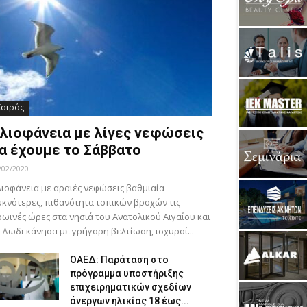
Καιρός
λιοφάνεια με λίγες νεφώσεις
α έχουμε το Σάββατο
/02/2020
ιοφάνεια με αραιές νεφώσεις βαθμιαία
κνότερες, πιθανότητα τοπικών βροχών τις
ωινές ώρες στα νησιά του Ανατολικού Αιγαίου και
 Δωδεκάνησα με γρήγορη βελτίωση, ισχυροί...
ΟΑΕΔ: Παράταση στο
πρόγραμμα υποστήριξης
επιχειρηματικών σχεδίων
άνεργων ηλικίας 18 έως...