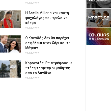
28/02/2020
Η Anella Miller είναι καυτή
ψυχολόγος που τρελαίνει
κόσμο
28/02/2020
Ο Καναδάς δεν θα παρέχει
ασφάλεια στον Χάρι και τη
Μέγκαν
28/02/2020
Κορονοϊός: Επιστρέφουν με
πτήση τσάρτερ οι μαθητές
από το Λονδίνο
28/02/2020