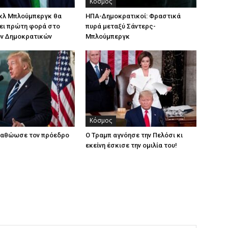
Κόσμος
ικλ Μπλούμπεργκ θα
ΗΠΑ-Δημοκρατικοί: Φραστικά
ει πρώτη φορά στο
πυρά μεταξύ Σάντερς-
ων Δημοκρατικών
Μπλούμπεργκ
Κόσμος
α αθώωσε τον πρόεδρο
Ο Τραμπ αγνόησε την Πελόσι κι
εκείνη έσκισε την ομιλία του!