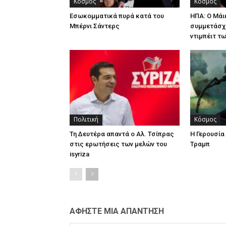
Κόσμος
Κόσμος
Εσωκομματικά πυρά κατά του
ΗΠΑ: Ο Μά
Μπέρνι Σάντερς
συμμετάσχ
ντιμπέιτ τ
Πολιτική
Κόσμος
Τη Δευτέρα απαντά ο Αλ. Τσίπρας
Η Γερουσί
στις ερωτήσεις των μελών του
Τραμπ
isyriza
ΑΦΗΣΤΕ ΜΙΑ ΑΠΑΝΤΗΣΗ