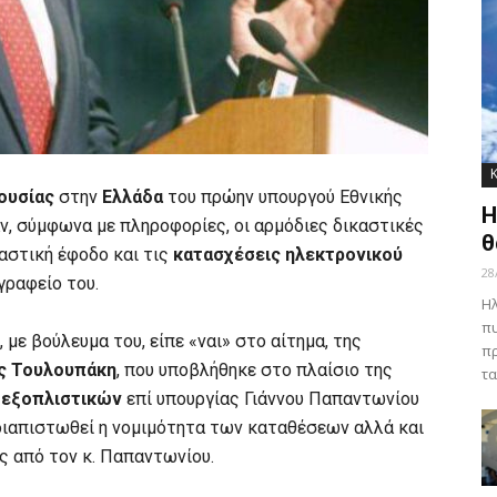
ουσίας
στην
Ελλάδα
του πρώην υπουργού Εθνικής
Η
, σύμφωνα με πληροφορίες, οι αρμόδιες δικαστικές
θ
ιαστική έφοδο και τις
κατασχέσεις
ηλεκτρονικού
28
γραφείο του.
Ηλ
πυ
, με βούλευμα του, είπε «ναι» στο αίτημα, της
πρ
ς Τουλουπάκη
, που υποβλήθηκε στο πλαίσιο της
τα
 εξοπλιστικών
επί υπουργίας Γιάννου Παπαντωνίου
 διαπιστωθεί η νομιμότητα των καταθέσεων αλλά και
ς από τον κ. Παπαντωνίου.