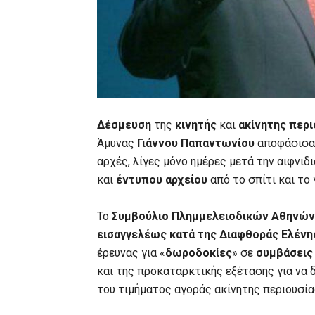
Δέσμευση
της
κινητής
και
ακίνητης περι
Άμυνας
Γιάννου Παπαντωνίου
αποφάσισαν
αρχές, λίγες μόνο ημέρες μετά την αιφνιδ
και
έντυπου αρχείου
από το σπίτι και το 
Το
Συμβούλιο Πλημμελειοδικών Αθηνών
εισαγγελέως κατά της Διαφθοράς
Ελένη
έρευνας για «
δωροδοκίες
» σε
συμβάσεις
και της προκαταρκτικής εξέτασης για να
του τιμήματος αγοράς ακίνητης περιουσία