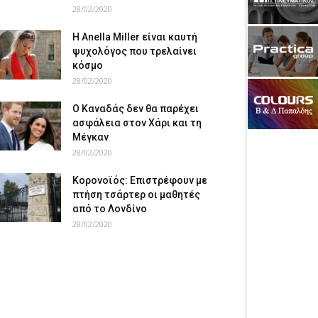
28/02/2020
Η Anella Miller είναι καυτή
ψυχολόγος που τρελαίνει
κόσμο
28/02/2020
Ο Καναδάς δεν θα παρέχει
ασφάλεια στον Χάρι και τη
Μέγκαν
28/02/2020
Κορονοϊός: Επιστρέφουν με
πτήση τσάρτερ οι μαθητές
από το Λονδίνο
28/02/2020