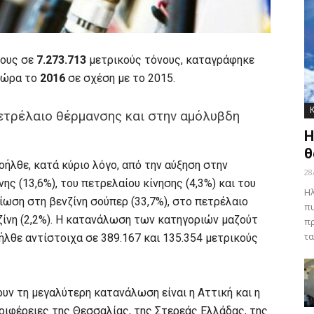
νους σε
7.273.713
μετρικούς τόνους, καταγράφηκε
χώρα το
2016
σε σχέση με το 2015.
ετρέλαιο θέρμανσης και στην αμόλυβδη
Η
θ
ήλθε, κατά κύριο λόγο, από την αύξηση στην
28
ς (13,6%), του πετρελαίου κίνησης (4,3%) και του
Ηλ
είωση στη βενζίνη σούπερ (33,7%), στο πετρέλαιο
πυ
ζίνη (2,2%). Η κατανάλωση των κατηγοριών μαζούτ
πρ
τα
ήλθε αντίστοιχα σε 389.167 και 135.354 μετρικούς
υν τη μεγαλύτερη κατανάλωση είναι η Αττική και η
ριφέρειες της Θεσσαλίας, της Στερεάς Ελλάδας, της