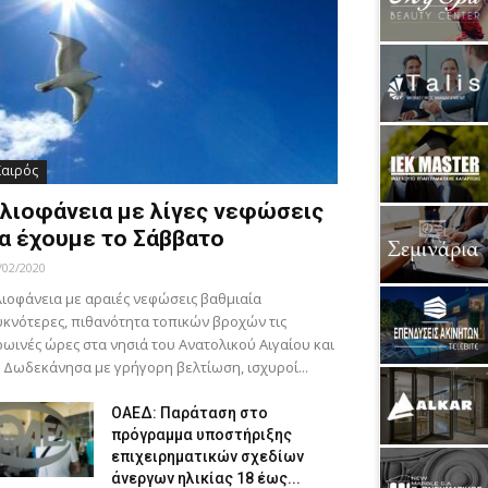
Καιρός
λιοφάνεια με λίγες νεφώσεις
α έχουμε το Σάββατο
/02/2020
ιοφάνεια με αραιές νεφώσεις βαθμιαία
κνότερες, πιθανότητα τοπικών βροχών τις
ωινές ώρες στα νησιά του Ανατολικού Αιγαίου και
 Δωδεκάνησα με γρήγορη βελτίωση, ισχυροί...
ΟΑΕΔ: Παράταση στο
πρόγραμμα υποστήριξης
επιχειρηματικών σχεδίων
άνεργων ηλικίας 18 έως...