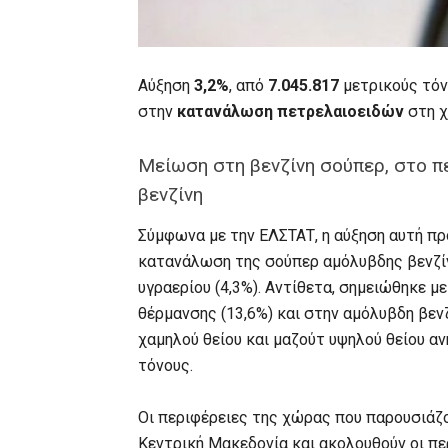
Αύξηση
3,2%
, από
7.045.817
μετρικούς τό
στην
κατανάλωση πετρελαιοειδών
στη 
Μείωση στη βενζίνη σούπερ, στο π
βενζίνη
Σύμφωνα με την ΕΛΣΤΑΤ, η αύξηση αυτή προ
κατανάλωση της σούπερ αμόλυβδης βενζίνη
υγραερίου (4,3%). Αντίθετα, σημειώθηκε μ
θέρμανσης (13,6%) και στην αμόλυβδη βεν
χαμηλού θείου και μαζούτ υψηλού θείου αν
τόνους.
Οι περιφέρειες της χώρας που παρουσιάζο
Κεντρική Μακεδονία και ακολουθούν οι πε