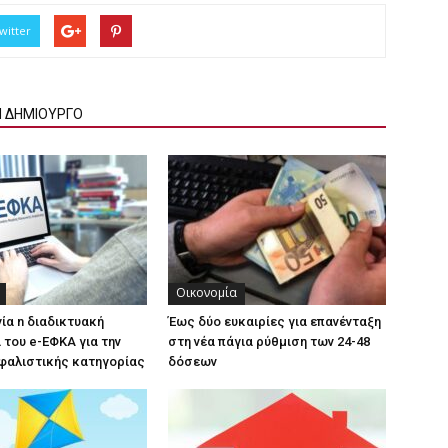
witter
Ν ΔΗΜΙΟΥΡΓΟ
Οικονομία
γία n διαδικτυακή
Έως δύο ευκαιρίες για επανένταξη
του e-ΕΦΚΑ για την
στη νέα πάγια ρύθμιση των 24-48
φαλιστικής κατηγορίας
δόσεων