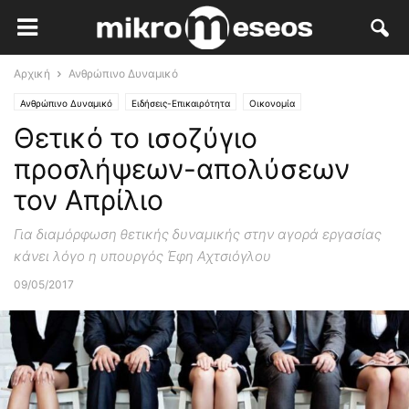
Αρχική
Ανθρώπινο Δυναμικό
Ανθρώπινο Δυναμικό
Ειδήσεις-Επικαιρότητα
Οικονομία
Θετικό το ισοζύγιο
προσλήψεων-απολύσεων
τον Απρίλιο
Για διαμόρφωση θετικής δυναμικής στην αγορά εργασίας
κάνει λόγο η υπουργός Έφη Αχτσιόγλου
09/05/2017