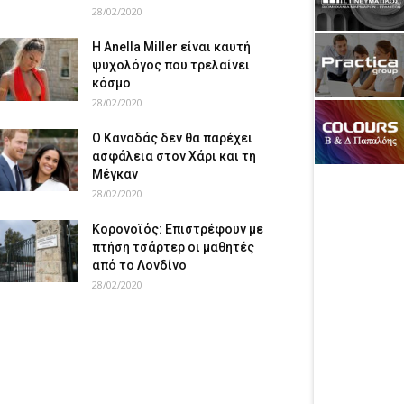
28/02/2020
Η Anella Miller είναι καυτή
ψυχολόγος που τρελαίνει
κόσμο
28/02/2020
Ο Καναδάς δεν θα παρέχει
ασφάλεια στον Χάρι και τη
Μέγκαν
28/02/2020
Κορονοϊός: Επιστρέφουν με
πτήση τσάρτερ οι μαθητές
από το Λονδίνο
28/02/2020