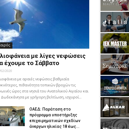
Καιρός
λιοφάνεια με λίγες νεφώσεις
α έχουμε το Σάββατο
/02/2020
ιοφάνεια με αραιές νεφώσεις βαθμιαία
κνότερες, πιθανότητα τοπικών βροχών τις
ωινές ώρες στα νησιά του Ανατολικού Αιγαίου και
 Δωδεκάνησα με γρήγορη βελτίωση, ισχυροί...
ΟΑΕΔ: Παράταση στο
πρόγραμμα υποστήριξης
επιχειρηματικών σχεδίων
άνεργων ηλικίας 18 έως...