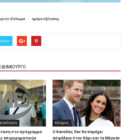
ρινό δίπλωμα
ημέρα εξέτασης
witter
Ν ΔΗΜΙΟΥΡΓΟ
ατικότητα
Κόσμος
άταση στο πρόγραμμα
Ο Καναδάς δεν θα παρέχει
ς επιχειρηματικών
ασφάλεια στον Χάρι και τη Μέγκαν