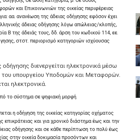
ς οδήγησης σε άλλη κατηγορία, β. σε όσους
ορών και Επικοινωνιών της οικείας περιφέρειας
για: αα. ανανέωση της άδειας οδήγησης εφόσον έχει
 ελληνικής άδειας οδήγησης λόγω απώλειας/κλοπής,
α Β της άδειάς τους, δδ. άρση του κωδικού 114, εε.
ήγησης, στστ. περιορισμό κατηγοριών ισχύουσας
 οδήγησης διενεργείται ηλεκτρονικά μέσω
 του υπουργείου Υποδομών και Μεταφορών.
ται ηλεκτρονικά.
από το σύστημα σε ψηφιακή μορφή.
εται η οδήγηση της οικείας κατηγορίας οχήματος
ς επικράτειας και για χρονικό διάστημα έως και την
δειας οδήγησης και σε κάθε περίπτωση το πολύ έως
χίας στην οικεία δοκιμασία προσόντων και