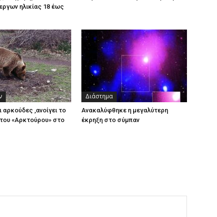
εργων ηλικίας 18 έως
ν
Διάστημα
ι αρκούδες ,ανοίγει το
Ανακαλύφθηκε η μεγαλύτερη
του «Αρκτούρου» στο
έκρηξη στο σύμπαν