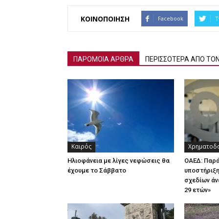
ΚΟΙΝΟΠΟΙΗΣΗ
Facebook
T
ΠΑΡΟΜΟΙΑ ΑΡΘΡΑ
ΠΕΡΙΣΣΟΤΕΡΑ ΑΠΟ ΤΟ
Καιρός
Χρηματοδο
Ηλιοφάνεια με λίγες νεφώσεις θα
ΟΑΕΔ: Παρ
έχουμε το Σάββατο
υποστήριξη
σχεδίων άν
29 ετών»