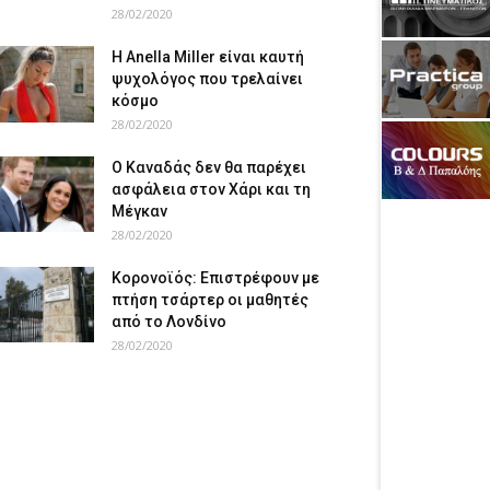
28/02/2020
Η Anella Miller είναι καυτή
ψυχολόγος που τρελαίνει
κόσμο
28/02/2020
Ο Καναδάς δεν θα παρέχει
ασφάλεια στον Χάρι και τη
Μέγκαν
28/02/2020
Κορονοϊός: Επιστρέφουν με
πτήση τσάρτερ οι μαθητές
από το Λονδίνο
28/02/2020