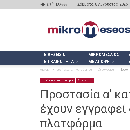
C
Σάββατο, 8 Αύγουστος, 2026
8.9
Ελλάδα
Mikromeseos.gr
ΕΙΔΗΣΕΙΣ &
ΜΙΚΡΟΜΕΣΑΙΟΣ
ΕΠΙΚΑΙΡΟΤΗΤΑ
ΜΕ ΑΠΟΨΗ
Αρχική
Ειδήσεις-Επικαιρότητα
Οικονομία
Προστα
Ειδήσεις-Επικαιρότητα
Οικονομία
Προστασία α’ κα
έχουν εγγραφεί
πλατφόρμα