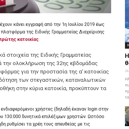
έχουν κάνει εγγραφή από την 1η Ιουλίου 2019 έως
 πλατφόρμα της Ειδικής Γραμματείας Διαχείρισης
πρώτης κατοικίας
.
ά στοιχεία της Ειδικής Γραμματείας
Η
θ
τά την ολοκλήρωση της 32ης εβδομάδας
φόρμας για την προστασία της α’ κατοικίας
28
Ηλ
πιδότηση των στεγαστικών, καταναλωτικών
πυ
ποθήκη στην κύρια κατοικία, προκύπτουν τα
πρ
τα
 ενδιαφερόμενοι χρήστες (δηλαδή έκαναν login στην
ου 130.000 δυνητικά επιλέξιμων χρηστών. Ωστόσο
ήδη ρυθμίσει τα χρέη τους απευθείας με τις