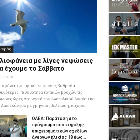
Καιρός
λιοφάνεια με λίγες νεφώσεις
α έχουμε το Σάββατο
/02/2020
ιοφάνεια με αραιές νεφώσεις βαθμιαία
κνότερες, πιθανότητα τοπικών βροχών τις
ωινές ώρες στα νησιά του Ανατολικού Αιγαίου και
 Δωδεκάνησα με γρήγορη βελτίωση, ισχυροί...
ΟΑΕΔ: Παράταση στο
πρόγραμμα υποστήριξης
επιχειρηματικών σχεδίων
άνεργων ηλικίας 18 έως...