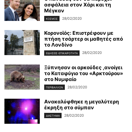
ασφάλεια στον Χάρι και τη
Μέγκαν
28/02/2020
ΚΌΣΜΟΣ
Κορονοϊός: Επιστρέφουν με
πτήση τσάρτερ οι μαθητές από
το Λονδίνο
28/02/2020
ΕΙΔΉΣΕΙΣ-ΕΠΙΚΑΙΡΌΤΗΤΑ
Ξύπνησαν οι αρκούδες ,ανοίγει
το Καταφύγιο του «Αρκτούρου»
στο Νυμφαίο
28/02/2020
ΠΕΡΙΒΆΛΛΟΝ
Ανακαλύφθηκε η μεγαλύτερη
έκρηξη στο σύμπαν
28/02/2020
ΔΙΆΣΤΗΜΑ