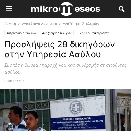
Αρχική
Ανθρώπινο Δυναμικό
Αναζήτηση Στελεχών
Ανθρώπινο Δυναμικό
Αναζήτηση Στελεχών
Ειδήσεις-Επικαιρότητα
Προσλήψεις 28 δικηγόρων
στην Υπηρεσία Ασύλου
Σκοπός η δωρεάν παροχή νομικής συνδρομής σε αιτούντες
ασύλου
06/04/2017