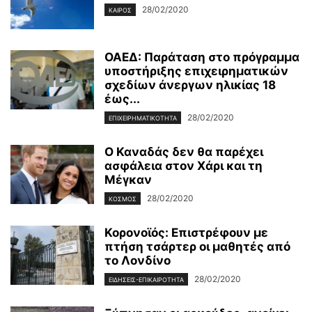
28/02/2020
ΚΑΙΡΌΣ
ΟΑΕΔ: Παράταση στο πρόγραμμα
υποστήριξης επιχειρηματικών
σχεδίων άνεργων ηλικίας 18
έως...
28/02/2020
ΕΠΙΧΕΙΡΗΜΑΤΙΚΌΤΗΤΑ
Ο Καναδάς δεν θα παρέχει
ασφάλεια στον Χάρι και τη
Μέγκαν
28/02/2020
ΚΌΣΜΟΣ
Κορονοϊός: Επιστρέφουν με
πτήση τσάρτερ οι μαθητές από
το Λονδίνο
28/02/2020
ΕΙΔΉΣΕΙΣ-ΕΠΙΚΑΙΡΌΤΗΤΑ