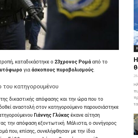
Η
ατροπή, καταδικάστηκε ο
23χρονος Ρομά
από το
θ
υτόφωρο
για
άσκοπους πυροβολισμούς
.
28
Ηλ
ο του κατηγορουμένου
πυ
πρ
 της δικαστικής απόφασης και την ώρα που το
τα
α δοθεί αναστολή στον κατηγορούμενο παρουσιάστηκε
κατηγορούμενου
Γιάννης Γλύκας
έκανε αίτηση
τας την απόφαση εξοντωτική. Μάλιστα, ο συνήγορος
μά που, επίσης, συνελήφθησαν με την ίδια