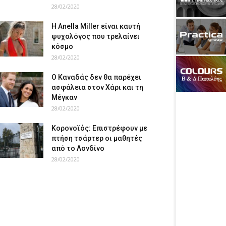
28/02/2020
Η Anella Miller είναι καυτή
ψυχολόγος που τρελαίνει
κόσμο
28/02/2020
Ο Καναδάς δεν θα παρέχει
ασφάλεια στον Χάρι και τη
Μέγκαν
28/02/2020
Κορονοϊός: Επιστρέφουν με
πτήση τσάρτερ οι μαθητές
από το Λονδίνο
28/02/2020