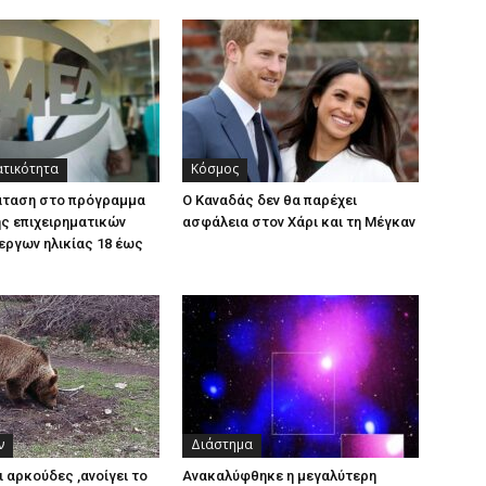
ατικότητα
Κόσμος
άταση στο πρόγραμμα
Ο Καναδάς δεν θα παρέχει
ς επιχειρηματικών
ασφάλεια στον Χάρι και τη Μέγκαν
εργων ηλικίας 18 έως
ν
Διάστημα
ι αρκούδες ,ανοίγει το
Ανακαλύφθηκε η μεγαλύτερη