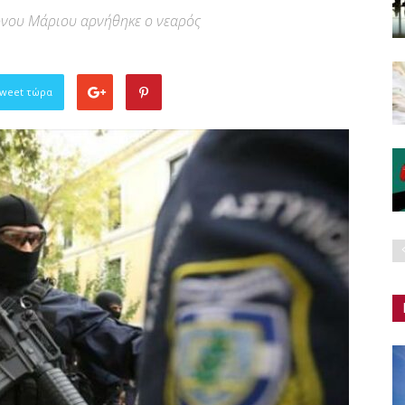
ονου Μάριου αρνήθηκε ο νεαρός
Tweet τώρα