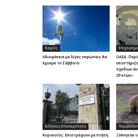
Καιρός
Επιχειρημ
Ηλιοφάνεια με λίγες νεφώσεις θα
ΟΑΕΔ: Παρ
έχουμε το Σάββατο
υποστήριξη
σχεδίων άν
29 ετών»
Ειδήσεις-Επικαιρότητα
Περιβάλλο
Κορονοϊός: Επιστρέφουν με πτήση
Ξύπνησαν ο