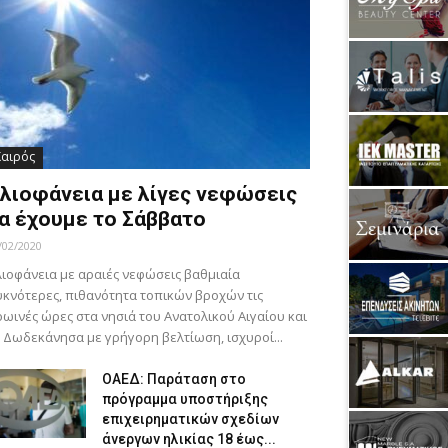
Καιρός
λιοφάνεια με λίγες νεφώσεις
α έχουμε το Σάββατο
/02/2020
ιοφάνεια με αραιές νεφώσεις βαθμιαία
κνότερες, πιθανότητα τοπικών βροχών τις
ωινές ώρες στα νησιά του Ανατολικού Αιγαίου και
 Δωδεκάνησα με γρήγορη βελτίωση, ισχυροί...
ΟΑΕΔ: Παράταση στο
πρόγραμμα υποστήριξης
επιχειρηματικών σχεδίων
άνεργων ηλικίας 18 έως...