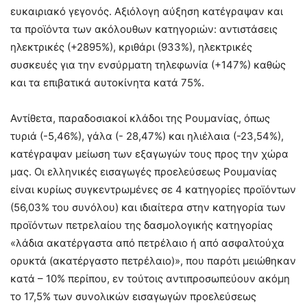
ευκαιριακό γεγονός. Αξιόλογη αύξηση κατέγραψαν και
τα προϊόντα των ακόλουθων κατηγοριών: αντιστάσεις
ηλεκτρικές (+2895%), κριθάρι (933%), ηλεκτρικές
συσκευές για την ενσύρματη τηλεφωνία (+147%) καθώς
και τα επιβατικά αυτοκίνητα κατά 75%.
Αντίθετα, παραδοσιακοί κλάδοι της Ρουμανίας, όπως
τυριά (-5,46%), γάλα (- 28,47%) και ηλιέλαια (-23,54%),
κατέγραψαν μείωση των εξαγωγών τους προς την χώρα
μας. Οι ελληνικές εισαγωγές προελεύσεως Ρουμανίας
είναι κυρίως συγκεντρωμένες σε 4 κατηγορίες προϊόντων
(56,03% του συνόλου) και ιδιαίτερα στην κατηγορία των
προϊόντων πετρελαίου της δασμολογικής κατηγορίας
«λάδια ακατέργαστα από πετρέλαιο ή από ασφαλτούχα
ορυκτά (ακατέργαστο πετρέλαιο)», που παρότι μειώθηκαν
κατά – 10% περίπου, εν τούτοις αντιπροσωπεύουν ακόμη
το 17,5% των συνολικών εισαγωγών προελεύσεως