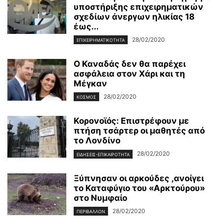
υποστήριξης επιχειρηματικών
σχεδίων άνεργων ηλικίας 18
έως...
28/02/2020
ΕΠΙΧΕΙΡΗΜΑΤΙΚΌΤΗΤΑ
Ο Καναδάς δεν θα παρέχει
ασφάλεια στον Χάρι και τη
Μέγκαν
28/02/2020
ΚΌΣΜΟΣ
Κορονοϊός: Επιστρέφουν με
πτήση τσάρτερ οι μαθητές από
το Λονδίνο
28/02/2020
ΕΙΔΉΣΕΙΣ-ΕΠΙΚΑΙΡΌΤΗΤΑ
Ξύπνησαν οι αρκούδες ,ανοίγει
το Καταφύγιο του «Αρκτούρου»
στο Νυμφαίο
28/02/2020
ΠΕΡΙΒΆΛΛΟΝ