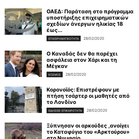
ΟΑΕΔ: Παράταση στο πρόγραμμα
υποστήριξης επιχειρηματικών
σχεδίων άνεργων ηλικίας 18
έως...
28/02/2020
ΕΠΙΧΕΙΡΗΜΑΤΙΚΌΤΗΤΑ
Ο Καναδάς δεν θα παρέχει
ασφάλεια στον Χάρι και τη
Μέγκαν
28/02/2020
ΚΌΣΜΟΣ
Κορονοϊός: Επιστρέφουν με
πτήση τσάρτερ οι μαθητές από
το Λονδίνο
28/02/2020
ΕΙΔΉΣΕΙΣ-ΕΠΙΚΑΙΡΌΤΗΤΑ
Ξύπνησαν οι αρκούδες ,ανοίγει
το Καταφύγιο του «Αρκτούρου»
στο Νυμφαίο