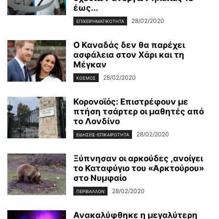
έως...
28/02/2020
ΕΠΙΧΕΙΡΗΜΑΤΙΚΌΤΗΤΑ
Ο Καναδάς δεν θα παρέχει
ασφάλεια στον Χάρι και τη
Μέγκαν
28/02/2020
ΚΌΣΜΟΣ
Κορονοϊός: Επιστρέφουν με
πτήση τσάρτερ οι μαθητές από
το Λονδίνο
28/02/2020
ΕΙΔΉΣΕΙΣ-ΕΠΙΚΑΙΡΌΤΗΤΑ
Ξύπνησαν οι αρκούδες ,ανοίγει
το Καταφύγιο του «Αρκτούρου»
στο Νυμφαίο
28/02/2020
ΠΕΡΙΒΆΛΛΟΝ
Ανακαλύφθηκε η μεγαλύτερη