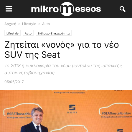
Αρχική
Lifestyle
Auto
Lifestyle
Auto
Ειδήσεις-Επικαιρότητα
Ζητείται «νονός» για το νέο
SUV της Seat
To 2018 η κυκλοφορία του νέου μοντέλου της ισπανικής
αυτοκινητοβιομηχανίας
05/06/2017