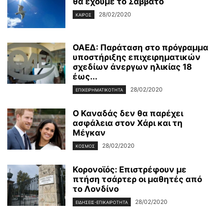
θα έχουμε το Σάββατο
28/02/2020
ΚΑΙΡΌΣ
ΟΑΕΔ: Παράταση στο πρόγραμμα
υποστήριξης επιχειρηματικών
σχεδίων άνεργων ηλικίας 18
έως...
28/02/2020
ΕΠΙΧΕΙΡΗΜΑΤΙΚΌΤΗΤΑ
Ο Καναδάς δεν θα παρέχει
ασφάλεια στον Χάρι και τη
Μέγκαν
28/02/2020
ΚΌΣΜΟΣ
Κορονοϊός: Επιστρέφουν με
πτήση τσάρτερ οι μαθητές από
το Λονδίνο
28/02/2020
ΕΙΔΉΣΕΙΣ-ΕΠΙΚΑΙΡΌΤΗΤΑ