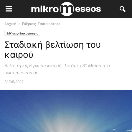
Αρχική
Ειδήσεις-Επικαιρότητα
Ειδήσεις-Επικαιρότητα
Σταδιακή βελτίωση του
καιρού
Δείτε την πρόγνωση καιρού, Τετάρτη 31 Μαϊου στο
mikromeseos.gr
31/05/2017