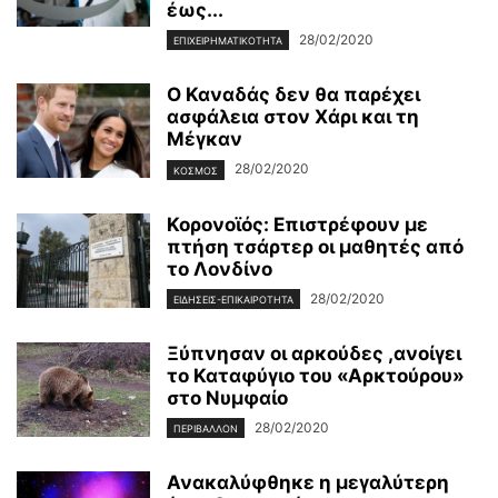
έως...
28/02/2020
ΕΠΙΧΕΙΡΗΜΑΤΙΚΌΤΗΤΑ
Ο Καναδάς δεν θα παρέχει
ασφάλεια στον Χάρι και τη
Μέγκαν
28/02/2020
ΚΌΣΜΟΣ
Κορονοϊός: Επιστρέφουν με
πτήση τσάρτερ οι μαθητές από
το Λονδίνο
28/02/2020
ΕΙΔΉΣΕΙΣ-ΕΠΙΚΑΙΡΌΤΗΤΑ
Ξύπνησαν οι αρκούδες ,ανοίγει
το Καταφύγιο του «Αρκτούρου»
στο Νυμφαίο
28/02/2020
ΠΕΡΙΒΆΛΛΟΝ
Ανακαλύφθηκε η μεγαλύτερη