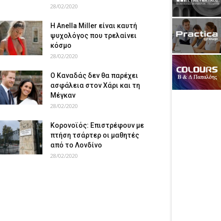
28/02/2020
Η Anella Miller είναι καυτή
ψυχολόγος που τρελαίνει
κόσμο
28/02/2020
Ο Καναδάς δεν θα παρέχει
ασφάλεια στον Χάρι και τη
Μέγκαν
28/02/2020
Κορονοϊός: Επιστρέφουν με
πτήση τσάρτερ οι μαθητές
από το Λονδίνο
28/02/2020