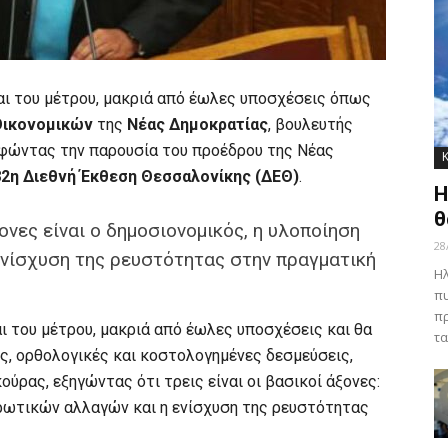
αι του μέτρου, μακριά από έωλες υποσχέσεις όπως
Οικονομικών
της
Νέας Δημοκρατίας
, βουλευτής
αφώντας την παρουσία του προέδρου της Νέας
82η Διεθνή Έκθεση Θεσσαλονίκης (ΔΕΘ)
.
Η
θ
ονες είναι ο δημοσιονομικός, η υλοποίηση
28
νίσχυση της ρευστότητας στην πραγματική
Ηλ
πυ
πρ
ι του μέτρου, μακριά από έωλες υποσχέσεις και θα
τα
ς, ορθολογικές και κοστολογημένες δεσμεύσεις,
ούρας, εξηγώντας ότι τρεις είναι οι βασικοί άξονες:
θρωτικών αλλαγών και η ενίσχυση της ρευστότητας