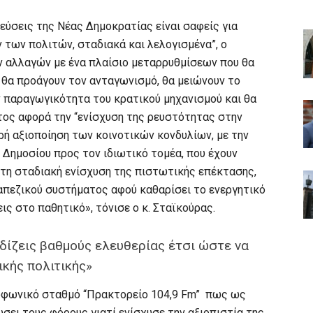
εύσεις της Νέας Δημοκρατίας είναι σαφείς για
ων πολιτών, σταδιακά και λελογισμένα”, ο
ν αλλαγών με ένα πλαίσιο μεταρρυθμίσεων που θα
, θα προάγουν τον ανταγωνισμό, θα μειώνουν το
ν παραγωγικότητα του κρατικού μηχανισμού και θα
τος αφορά την “ενίσχυση της ρευστότητας στην
ή αξιοποίηση των κοινοτικών κονδυλίων, με την
ημοσίου προς τον ιδιωτικό τομέα, που έχουν
ε τη σταδιακή ενίσχυση της πιστωτικής επέκτασης,
απεζικού συστήματος αφού καθαρίσει το ενεργητικό
ς στο παθητικό», τόνισε ο κ. Σταϊκούρας.
ρδίζεις βαθμούς ελευθερίας έτσι ώστε να
ικής πολιτικής»
οφωνικό σταθμό “Πρακτορείο 104,9 Fm” πως ως
σει τους φόρους γιατί ενίσχυσε την αξιοπιστία της