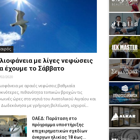
Καιρός
λιοφάνεια με λίγες νεφώσεις
α έχουμε το Σάββατο
/02/2020
ιοφάνεια με αραιές νεφώσεις βαθμιαία
κνότερες, πιθανότητα τοπικών βροχών τις
ωινές ώρες στα νησιά του Ανατολικού Αιγαίου και
 Δωδεκάνησα με γρήγορη βελτίωση, ισχυροί...
ΟΑΕΔ: Παράταση στο
πρόγραμμα υποστήριξης
επιχειρηματικών σχεδίων
άνεργων ηλικίας 18 έως...