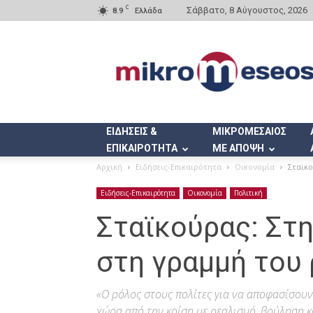
C
Σάββατο, 8 Αύγουστος, 2026
8.9
Ελλάδα
Mikromeseos.gr
ΕΙΔΗΣΕΙΣ &
ΜΙΚΡΟΜΕΣΑΙΟΣ
ΕΠΙΚΑΙΡΟΤΗΤΑ
ΜΕ ΑΠΟΨΗ
Αρχική
Ειδήσεις-Επικαιρότητα
Οικονομία
Σταϊκο
Ειδήσεις-Επικαιρότητα
Οικονομία
Πολιτική
Σταϊκούρας: Στη
στη γραμμή του
«Ο ρόλος στους πολίτες για να αποφασίσουν
χώρα από την κρίση με ρεαλισμό, βούληση κ