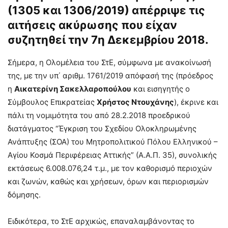
(1305 και 1306/2019) απέρριψε τις
αιτήσεις ακύρωσης που είχαν
συζητηθεί την 7η Δεκεμβρίου 2018.
Σήμερα, η Ολομέλεια του ΣτΕ, σύμφωνα με ανακοίνωσή
της, με την υπ΄ αριθμ. 1761/2019 απόφασή της (πρόεδρος
η
Αικατερίνη Σακελλαροπούλου
και εισηγητής ο
Σύμβουλος Επικρατείας
Χρήστος Ντουχάνης
), έκρινε και
πάλι τη νομιμότητα του από 28.2.2018 προεδρικού
διατάγματος “Έγκριση του Σχεδίου Ολοκληρωμένης
Ανάπτυξης (ΣΟΑ) του Μητροπολιτικού Πόλου Ελληνικού –
Αγίου Κοσμά Περιφέρειας Αττικής” (Α.Α.Π. 35), συνολικής
εκτάσεως 6.008.076,24 τ.μ., με τον καθορισμό περιοχών
και ζωνών, καθώς και χρήσεων, όρων και περιορισμών
δόμησης.
Ειδικότερα, το ΣτΕ αρχικώς, επαναλαμβάνοντας το