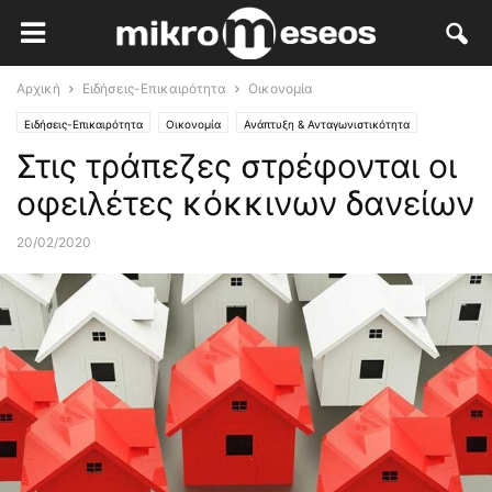
Αρχική
Ειδήσεις-Επικαιρότητα
Οικονομία
Ειδήσεις-Επικαιρότητα
Οικονομία
Ανάπτυξη & Ανταγωνιστικότητα
Στις τράπεζες στρέφονται οι
Κλάδοι Αιχμής
οφειλέτες κόκκινων δανείων
20/02/2020