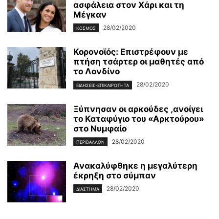
ασφάλεια στον Χάρι και τη
Μέγκαν
28/02/2020
ΚΌΣΜΟΣ
Κορονοϊός: Επιστρέφουν με
πτήση τσάρτερ οι μαθητές από
το Λονδίνο
28/02/2020
ΕΙΔΉΣΕΙΣ-ΕΠΙΚΑΙΡΌΤΗΤΑ
Ξύπνησαν οι αρκούδες ,ανοίγει
το Καταφύγιο του «Αρκτούρου»
στο Νυμφαίο
28/02/2020
ΠΕΡΙΒΆΛΛΟΝ
Ανακαλύφθηκε η μεγαλύτερη
έκρηξη στο σύμπαν
28/02/2020
ΔΙΆΣΤΗΜΑ