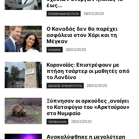
έως...
28/02/2020
ΕΠΙΧΕΙΡΗΜΑΤΙΚΌΤΗΤΑ
Ο Καναδάς δεν θα παρέχει
ασφάλεια στον Χάρι και τη
Μέγκαν
28/02/2020
ΚΌΣΜΟΣ
Κορονοϊός: Επιστρέφουν με
πτήση τσάρτερ οι μαθητές από
το Λονδίνο
28/02/2020
ΕΙΔΉΣΕΙΣ-ΕΠΙΚΑΙΡΌΤΗΤΑ
Ξύπνησαν οι αρκούδες ,ανοίγει
το Καταφύγιο του «Αρκτούρου»
στο Νυμφαίο
28/02/2020
ΠΕΡΙΒΆΛΛΟΝ
Ανακαλύφθηκε η μεγαλύτερη