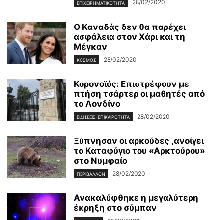
28/02/2020
ΕΠΙΧΕΙΡΗΜΑΤΙΚΌΤΗΤΑ
Ο Καναδάς δεν θα παρέχει
ασφάλεια στον Χάρι και τη
Μέγκαν
28/02/2020
ΚΌΣΜΟΣ
Κορονοϊός: Επιστρέφουν με
πτήση τσάρτερ οι μαθητές από
το Λονδίνο
28/02/2020
ΕΙΔΉΣΕΙΣ-ΕΠΙΚΑΙΡΌΤΗΤΑ
Ξύπνησαν οι αρκούδες ,ανοίγει
το Καταφύγιο του «Αρκτούρου»
στο Νυμφαίο
28/02/2020
ΠΕΡΙΒΆΛΛΟΝ
Ανακαλύφθηκε η μεγαλύτερη
έκρηξη στο σύμπαν