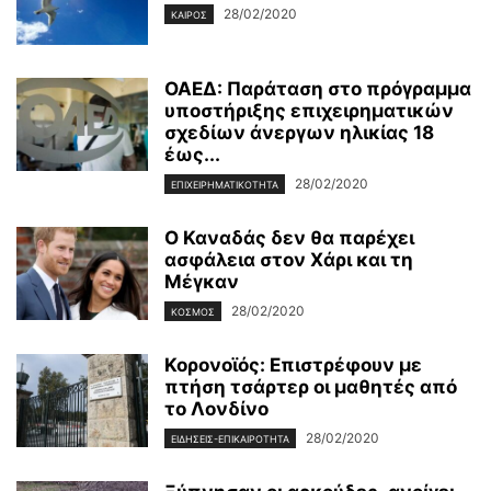
28/02/2020
ΚΑΙΡΌΣ
ΟΑΕΔ: Παράταση στο πρόγραμμα
υποστήριξης επιχειρηματικών
σχεδίων άνεργων ηλικίας 18
έως...
28/02/2020
ΕΠΙΧΕΙΡΗΜΑΤΙΚΌΤΗΤΑ
Ο Καναδάς δεν θα παρέχει
ασφάλεια στον Χάρι και τη
Μέγκαν
28/02/2020
ΚΌΣΜΟΣ
Κορονοϊός: Επιστρέφουν με
πτήση τσάρτερ οι μαθητές από
το Λονδίνο
28/02/2020
ΕΙΔΉΣΕΙΣ-ΕΠΙΚΑΙΡΌΤΗΤΑ