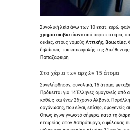
Συνολική λεία άνω των 10 εκατ. ευρώ φαί
χρηματοκιβωτίων»
από περισσότερες α
οικίες, στους νομούς
Αττικής
,
Βοιωτίας
,
δηλώσεις του επικεφαλής της Διεύθυνσης
Παπαζαφείρη.
Στα χέρια των αρχών 15 άτομα
Συνελήφθησαν, συνολικά, 15 άτομα, μεταξ
Πρόκειται για 14 Έλληνες ομογενείς από 
καθώς και έναν 26χρονο Αλβανό. Παράλλη
οργάνωσης, που είναι, επίσης, ομογενείς 
Όπως έγινε γνωστό σήμερα, κατά τη διάρκε
εταιρείας στον Ασπρόπυργο, ο φύλακας π