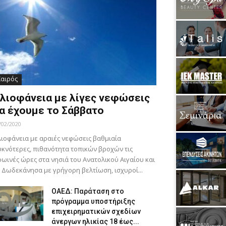
Καιρός
λιοφάνεια με λίγες νεφώσεις
α έχουμε το Σάββατο
/02/2020
ιοφάνεια με αραιές νεφώσεις βαθμιαία
κνότερες, πιθανότητα τοπικών βροχών τις
ωινές ώρες στα νησιά του Ανατολικού Αιγαίου και
 Δωδεκάνησα με γρήγορη βελτίωση, ισχυροί...
ΟΑΕΔ: Παράταση στο
πρόγραμμα υποστήριξης
επιχειρηματικών σχεδίων
άνεργων ηλικίας 18 έως...