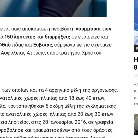
νεται πως αποκόμισε η περιβόητη
«συμμορία των
πό
150 ληστείες
και
διαρρήξεις
σε εταιρείες και
Φθιώτιδας
και
Ευβοίας
, σύμφωνα με τις σχετικές
 Ασφάλειας Αττικής, υποστράτηγου, Χρήστου
Η
θ
28
Ηλ
ύ των οποίων και τα 4 αρχηγικά μέλη της οργάνωσης.
πυ
πρ
ανατολικές χώρες, ηλικίας από 18 έως 40 ετών,
τα
λα, ταυτοποιήθηκαν 5 ακόμη μέλη της εγκληματικής
από ανατολικές χώρες, ηλικίας από 20 έως 30 ετών.
ια ληστείας, στις 28 Ιανουαρίου 2016, σε γραφεία
υροβόλησε και τραυμάτισε έναν από τους δράστες-