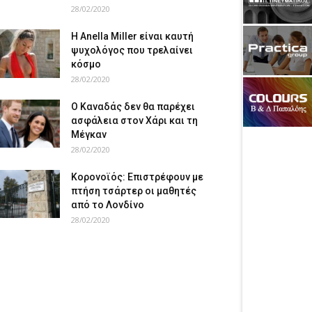
28/02/2020
Η Anella Miller είναι καυτή
ψυχολόγος που τρελαίνει
κόσμο
28/02/2020
Ο Καναδάς δεν θα παρέχει
ασφάλεια στον Χάρι και τη
Μέγκαν
28/02/2020
Κορονοϊός: Επιστρέφουν με
πτήση τσάρτερ οι μαθητές
από το Λονδίνο
28/02/2020