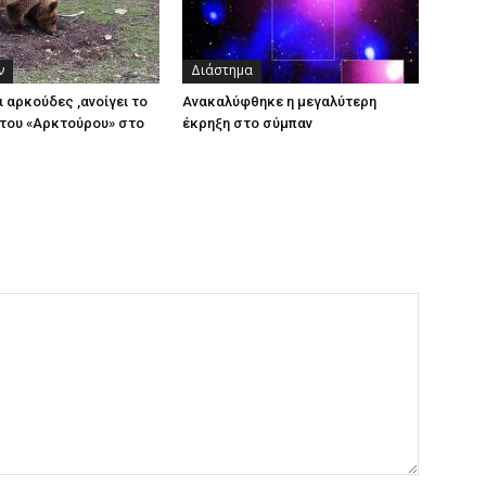
ν
Διάστημα
ι αρκούδες ,ανοίγει το
Ανακαλύφθηκε η μεγαλύτερη
του «Αρκτούρου» στο
έκρηξη στο σύμπαν