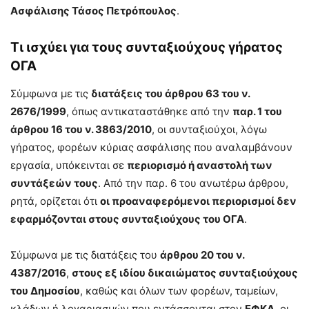
Ασφάλισης Τάσος Πετρόπουλος
.
Τι ισχύει για τους συνταξιούχους γήρατος
ΟΓΑ
Σύμφωνα με τις
διατάξεις του άρθρου 63 του ν.
2676/1999
, όπως αντικαταστάθηκε από την
παρ. 1 του
άρθρου 16 του ν. 3863/2010
, οι συνταξιούχοι, λόγω
γήρατος, φορέων κύριας ασφάλισης που αναλαμβάνουν
εργασία, υπόκεινται σε
περιορισμό ή αναστολή των
συντάξεών τους
. Από την παρ. 6 του ανωτέρω άρθρου,
ρητά, ορίζεται ότι
οι προαναφερόμενοι περιορισμοί δεν
εφαρμόζονται στους συνταξιούχους του ΟΓΑ
.
Σύμφωνα με τις διατάξεις του
άρθρου 20 του ν.
4387/2016
,
στους εξ ιδίου δικαιώματος συνταξιούχους
του Δημοσίου
, καθώς και όλων των φορέων, ταμείων,
κλάδων ή λογαριασμών που εντάσσονται στον
ΕΦΚΑ
, οι