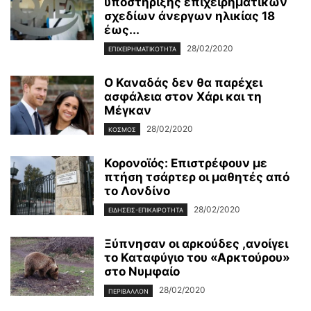
υποστήριξης επιχειρηματικών
σχεδίων άνεργων ηλικίας 18
έως...
28/02/2020
ΕΠΙΧΕΙΡΗΜΑΤΙΚΌΤΗΤΑ
Ο Καναδάς δεν θα παρέχει
ασφάλεια στον Χάρι και τη
Μέγκαν
28/02/2020
ΚΌΣΜΟΣ
Κορονοϊός: Επιστρέφουν με
πτήση τσάρτερ οι μαθητές από
το Λονδίνο
28/02/2020
ΕΙΔΉΣΕΙΣ-ΕΠΙΚΑΙΡΌΤΗΤΑ
Ξύπνησαν οι αρκούδες ,ανοίγει
το Καταφύγιο του «Αρκτούρου»
στο Νυμφαίο
28/02/2020
ΠΕΡΙΒΆΛΛΟΝ