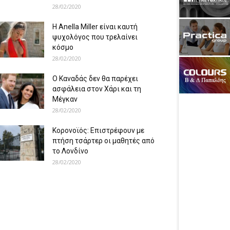
28/02/2020
Η Anella Miller είναι καυτή
ψυχολόγος που τρελαίνει
κόσμο
28/02/2020
Ο Καναδάς δεν θα παρέχει
ασφάλεια στον Χάρι και τη
Μέγκαν
28/02/2020
Κορονοϊός: Επιστρέφουν με
πτήση τσάρτερ οι μαθητές από
το Λονδίνο
28/02/2020