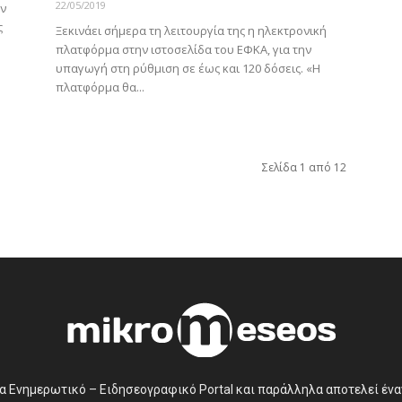
22/05/2019
ων
ς
Ξεκινάει σήμερα τη λειτουργία της η ηλεκτρονική
πλατφόρμα στην ιστοσελίδα του ΕΦΚΑ, για την
υπαγωγή στη ρύθμιση σε έως και 120 δόσεις. «Η
πλατφόρμα θα...
Σελίδα 1 από 12
να Ενημερωτικό – Ειδησεογραφικό Portal και παράλληλα αποτελεί έν