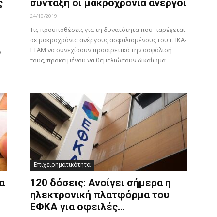
ς
σύνταξη οι μακροχρόνια άνεργοι
24/10/2019
Τις προϋποθέσεις για τη δυνατότητα που παρέχεται
σε μακροχρόνια ανέργους ασφαλισμένους του τ. ΙΚΑ-
ΕΤΑΜ να συνεχίσουν προαιρετικά την ασφάλισή
ο
τους, προκειμένου να θεμελιώσουν δικαίωμα...
Επιχειρηματικότητα
α
120 δόσεις: Ανοίγει σήμερα η
ηλεκτρονική πλατφόρμα του
ΕΦΚΑ για οφειλές...