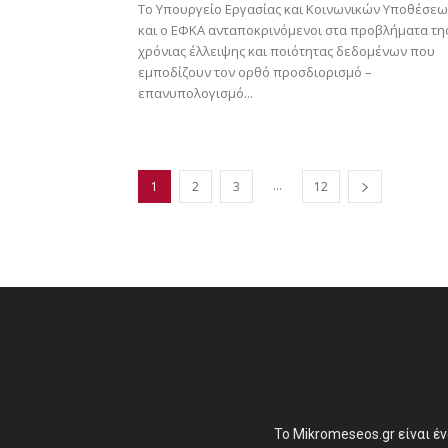
Το Υπουργείο Εργασίας και Κοινωνικών Υποθέσε
και ο ΕΦΚΑ ανταποκρινόμενοι στα προβλήματα τη
χρόνιας έλλειψης και ποιότητας δεδομένων που
εμποδίζουν τον ορθό προσδιορισμό –
επανυπολογισμό...
...
1
2
3
12
Το Mikromeseos.gr είναι έ