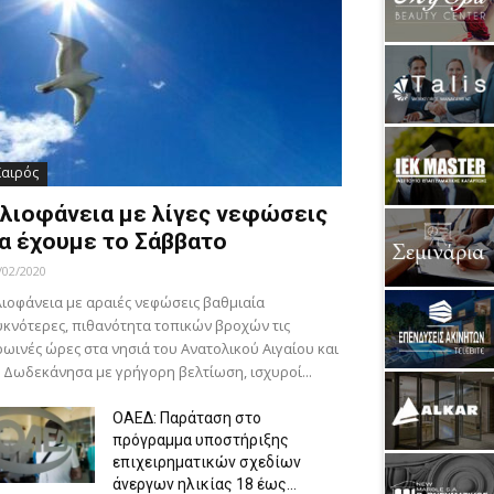
Καιρός
λιοφάνεια με λίγες νεφώσεις
α έχουμε το Σάββατο
/02/2020
ιοφάνεια με αραιές νεφώσεις βαθμιαία
κνότερες, πιθανότητα τοπικών βροχών τις
ωινές ώρες στα νησιά του Ανατολικού Αιγαίου και
 Δωδεκάνησα με γρήγορη βελτίωση, ισχυροί...
ΟΑΕΔ: Παράταση στο
πρόγραμμα υποστήριξης
επιχειρηματικών σχεδίων
άνεργων ηλικίας 18 έως...