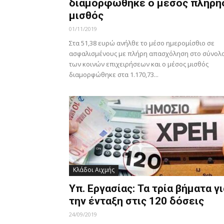
διαμορφώθηκε ο μέσος πλήρη
μισθός
01/11/2019
Στα 51,38 ευρώ ανήλθε το μέσο ημερομίσθιο σε
ασφαλισμένους με πλήρη απασχόληση στο σύνολ
των κοινών επιχειρήσεων και ο μέσος μισθός
διαμορφώθηκε στα 1.170,73...
Κλάδοι Αιχμής
Υπ. Εργασίας: Τα τρία βήματα γι
την ένταξη στις 120 δόσεις
24/09/2019