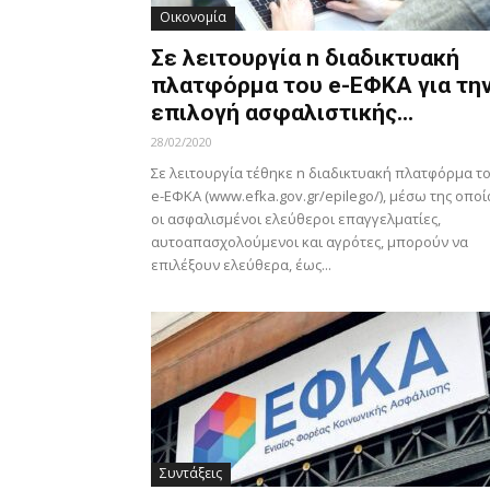
Οικονομία
Σε λειτουργία n διαδικτυακή
πλατφόρμα του e-ΕΦΚΑ για τη
επιλογή ασφαλιστικής...
28/02/2020
Σε λειτουργία τέθηκε n διαδικτυακή πλατφόρμα τ
e-ΕΦΚΑ (www.efka.gov.gr/epilego/), μέσω της οποί
οι ασφαλισμένοι ελεύθεροι επαγγελματίες,
αυτοαπασχολούμενοι και αγρότες, μπορούν να
επιλέξουν ελεύθερα, έως...
Συντάξεις