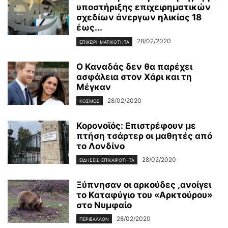
υποστήριξης επιχειρηματικών
σχεδίων άνεργων ηλικίας 18
έως...
28/02/2020
ΕΠΙΧΕΙΡΗΜΑΤΙΚΌΤΗΤΑ
Ο Καναδάς δεν θα παρέχει
ασφάλεια στον Χάρι και τη
Μέγκαν
28/02/2020
ΚΌΣΜΟΣ
Κορονοϊός: Επιστρέφουν με
πτήση τσάρτερ οι μαθητές από
το Λονδίνο
28/02/2020
ΕΙΔΉΣΕΙΣ-ΕΠΙΚΑΙΡΌΤΗΤΑ
Ξύπνησαν οι αρκούδες ,ανοίγει
το Καταφύγιο του «Αρκτούρου»
στο Νυμφαίο
28/02/2020
ΠΕΡΙΒΆΛΛΟΝ