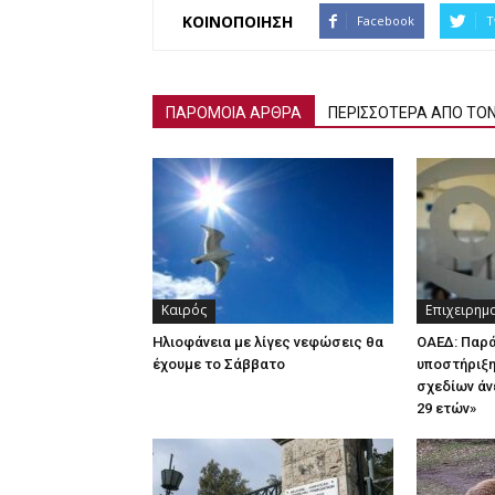
ΚΟΙΝΟΠΟΙΗΣΗ
Facebook
T
ΠΑΡΟΜΟΙΑ ΑΡΘΡΑ
ΠΕΡΙΣΣΟΤΕΡΑ ΑΠΟ ΤΟ
Καιρός
Επιχειρημ
Ηλιοφάνεια με λίγες νεφώσεις θα
ΟΑΕΔ: Παρ
έχουμε το Σάββατο
υποστήριξη
σχεδίων άν
29 ετών»