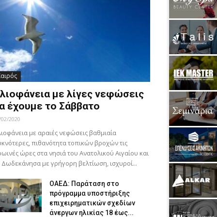
Καιρός
λιοφάνεια με λίγες νεφώσεις
α έχουμε το Σάββατο
/02/2020
ιοφάνεια με αραιές νεφώσεις βαθμιαία
κνότερες, πιθανότητα τοπικών βροχών τις
ωινές ώρες στα νησιά του Ανατολικού Αιγαίου και
 Δωδεκάνησα με γρήγορη βελτίωση, ισχυροί...
ΟΑΕΔ: Παράταση στο
πρόγραμμα υποστήριξης
επιχειρηματικών σχεδίων
άνεργων ηλικίας 18 έως...