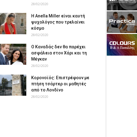
28/02/2020
Η Anella Miller είναι καυτή
ψυχολόγος που τρελαίνει
κόσμο
28/02/2020
Ο Καναδάς δεν θα παρέχει
ασφάλεια στον Χάρι και τη
Μέγκαν
28/02/2020
Κορονοϊός: Επιστρέφουν με
πτήση τσάρτερ οι μαθητές
από το Λονδίνο
28/02/2020