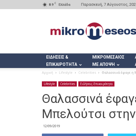
C
Παρασκευή, 7 Αύγουστος, 202
8.9
Ελλάδα
Mikromeseos.gr
ΕΙΔΗΣΕΙΣ &
ΜΙΚΡΟΜΕΣΑΙΟΣ
ΕΠΙΚΑΙΡΟΤΗΤΑ
ΜΕ ΑΠΟΨΗ
Αρχική
Lifestyle
Celebrities
Θαλασσινά έφαγε η 
Lifestyle
Celebrities
Ειδήσεις-Επικαιρότητα
Θαλασσινά έφαγ
Μπελούτσι στην
12/09/2019