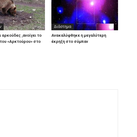
ν
Διάστημα
ι αρκούδες ,ανοίγει το
Ανακαλύφθηκε η μεγαλύτερη
του «Αρκτούρου» στο
έκρηξη στο σύμπαν