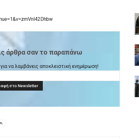
tinue=1&v=zmVnl42Dhbw
ις άρθρα σαν το παραπάνω
ck για να λαμβάνεις αποκλειστική ενημέρωση!
σι