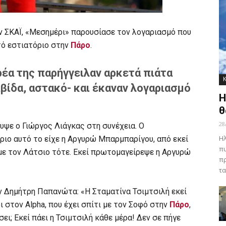
ν ΣΚΑΪ, «Μεσημέρι» παρουσίασε τον λογαριασμό που
τό εστιατόριο στην
Πάρο
.
έα της παρήγγειλαν αρκετά πιάτα
βίδα, αστακό- και έκαναν λογαριασμό
Η
θ
28
υψε ο Γιώργος Λιάγκας στη συνέχεια. Ο
Ηλ
ιο αυτό το είχε η Αργυρώ Μπαρμπαρίγου, από εκεί
πυ
 με τον Λάτσιο τότε. Εκεί πρωτομαγείρεψε η Αργυρώ
πρ
τα
ον Δημήτρη Παπανώτα: «Η Σταματίνα Τσιμτσιλή εκεί
 στον Alpha, που έχει σπίτι με τον Σοφό στην
Πάρο
,
σει; Εκεί πάει η Τσιμτσιλή κάθε μέρα! Δεν σε πήγε