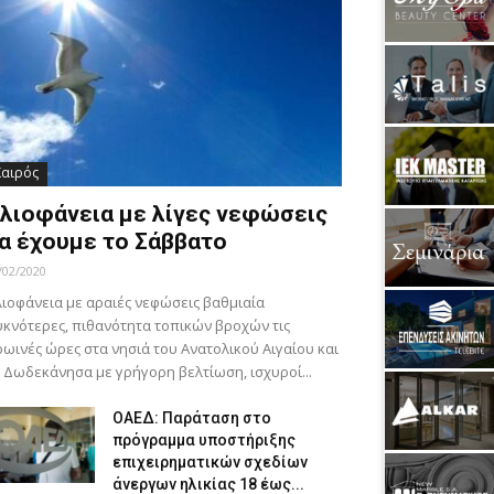
Καιρός
λιοφάνεια με λίγες νεφώσεις
α έχουμε το Σάββατο
/02/2020
ιοφάνεια με αραιές νεφώσεις βαθμιαία
κνότερες, πιθανότητα τοπικών βροχών τις
ωινές ώρες στα νησιά του Ανατολικού Αιγαίου και
 Δωδεκάνησα με γρήγορη βελτίωση, ισχυροί...
ΟΑΕΔ: Παράταση στο
πρόγραμμα υποστήριξης
επιχειρηματικών σχεδίων
άνεργων ηλικίας 18 έως...