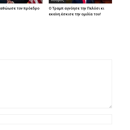
α αθώωσε τον πρόεδρο
Ο Τραμπ αγνόησε την Πελόσι κι
εκείνη έσκισε την ομιλία του!