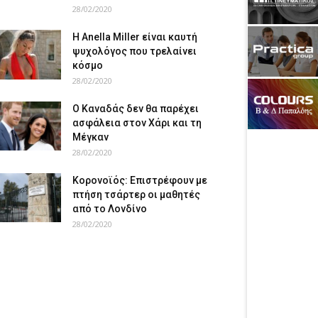
28/02/2020
Η Anella Miller είναι καυτή
ψυχολόγος που τρελαίνει
κόσμο
28/02/2020
Ο Καναδάς δεν θα παρέχει
ασφάλεια στον Χάρι και τη
Μέγκαν
28/02/2020
Κορονοϊός: Επιστρέφουν με
πτήση τσάρτερ οι μαθητές
από το Λονδίνο
28/02/2020