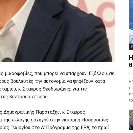
Η
θ
ς μικροφοβίες, που μπορεί να υπάρχουν. Εξάλλου, σε
28
στους βουλευτές την αυτονομία να ψηφίζουν κατά
Ηλ
πυ
ταμιού, κ. Σταύρος Θεοδωράκης, για τις
πρ
 της Κεντροαριστεράς.
τα
της Δημοκρατικής Παράταξης, κ. Σταύρος
α της εκλογής αρχηγού στην εκπομπή «Ισορροπίες
ρίας Γεωργίου στο Α’ Πρόγραμμα της ΕΡΑ, το πρωί