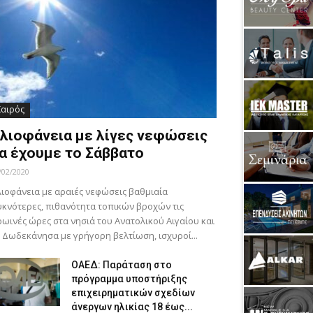
Καιρός
λιοφάνεια με λίγες νεφώσεις
α έχουμε το Σάββατο
/02/2020
ιοφάνεια με αραιές νεφώσεις βαθμιαία
κνότερες, πιθανότητα τοπικών βροχών τις
ωινές ώρες στα νησιά του Ανατολικού Αιγαίου και
 Δωδεκάνησα με γρήγορη βελτίωση, ισχυροί...
ΟΑΕΔ: Παράταση στο
πρόγραμμα υποστήριξης
επιχειρηματικών σχεδίων
άνεργων ηλικίας 18 έως...