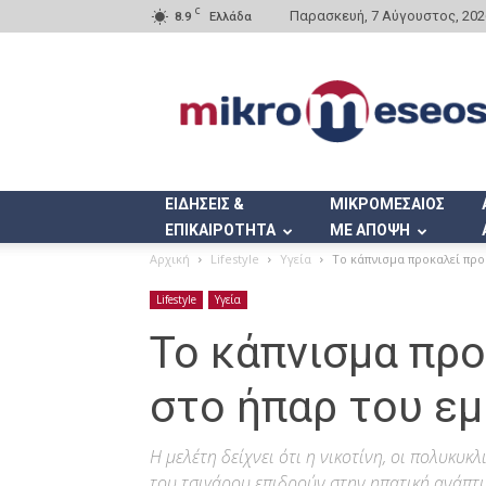
C
Παρασκευή, 7 Αύγουστος, 202
8.9
Ελλάδα
Mikromeseos.gr
ΕΙΔΗΣΕΙΣ &
ΜΙΚΡΟΜΕΣΑΙΟΣ
ΕΠΙΚΑΙΡΟΤΗΤΑ
ΜΕ ΑΠΟΨΗ
Αρχική
Lifestyle
Υγεία
Το κάπνισμα προκαλεί πρ
Lifestyle
Υγεία
Το κάπνισμα πρ
στο ήπαρ του ε
Η μελέτη δείχνει ότι η νικοτίνη, οι πολυκυκ
του τσιγάρου επιδρούν στην ηπατική ανάπτ