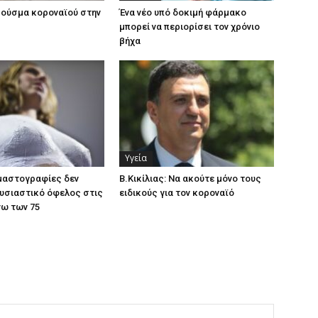
ούσμα κοροναϊού στην
Ένα νέο υπό δοκιμή φάρμακο
μπορεί να περιορίσει τον χρόνιο
βήχα
Υγεία
 μαστογραφίες δεν
Β.Κικίλιας: Να ακούτε μόνο τους
υσιαστικό όφελος στις
ειδικούς για τον κοροναϊό
νω των 75