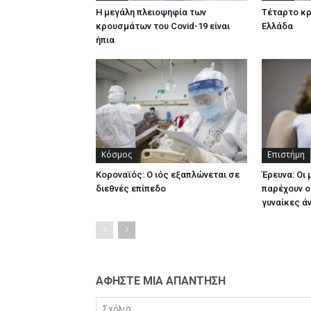
Η μεγάλη πλειοψηφία των
Τέταρτο κρ
κρουσμάτων του Covid-19 είναι
Ελλάδα
ήπια
Κόσμος
Επιστήμη
Κοροναϊός: Ο ιός εξαπλώνεται σε
Έρευνα: Οι
διεθνές επίπεδο
παρέχουν ο
γυναίκες ά
ΑΦΗΣΤΕ ΜΙΑ ΑΠΑΝΤΗΣΗ