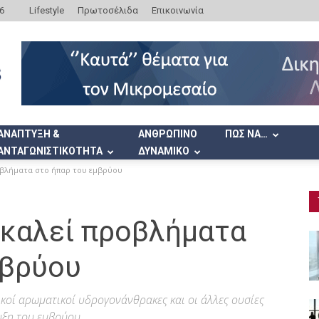
6
Lifestyle
Πρωτοσέλιδα
Επικοινωνία
ΑΝΑΠΤΥΞΗ &
ΑΝΘΡΩΠΙΝΟ
ΠΩΣ ΝΑ…
ΑΝΤΑΓΩΝΙΣΤΙΚΟΤΗΤΑ
ΔΥΝΑΜΙΚΟ
οβλήματα στο ήπαρ του εμβρύου
οκαλεί προβλήματα
μβρύου
λικοί αρωματικοί υδρογονάνθρακες και οι άλλες ουσίες
υξη του εμβρύου.