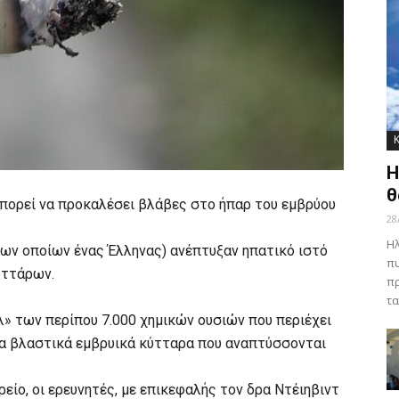
Η
θ
 μπορεί να προκαλέσει βλάβες στο ήπαρ του εμβρύου
28
Ηλ
των οποίων ένας Έλληνας) ανέπτυξαν ηπατικό ιστό
πυ
υττάρων.
πρ
τα
λ» των περίπου 7.000 χημικών ουσιών που περιέχει
α τα βλαστικά εμβρυικά κύτταρα που αναπτύσσονται
ίο, οι ερευνητές, με επικεφαλής τον δρα Ντέιηβιντ