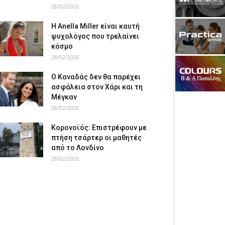
28/02/2020
Η Anella Miller είναι καυτή
ψυχολόγος που τρελαίνει
κόσμο
28/02/2020
Ο Καναδάς δεν θα παρέχει
ασφάλεια στον Χάρι και τη
Μέγκαν
28/02/2020
Κορονοϊός: Επιστρέφουν με
πτήση τσάρτερ οι μαθητές
από το Λονδίνο
28/02/2020