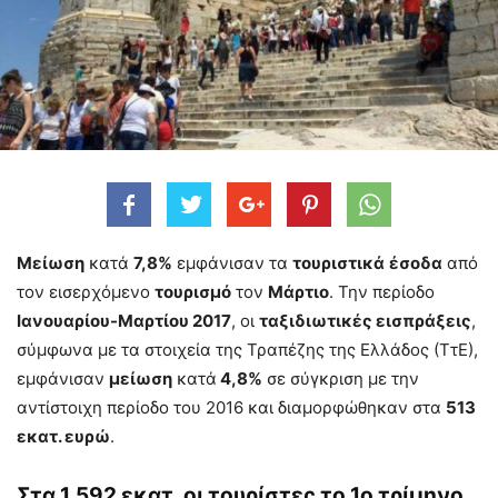
Μείωση
κατά
7,8%
εμφάνισαν τα
τουριστικά
έσοδα
από
τον εισερχόμενο
τουρισμό
τον
Μάρτιο
. Την περίοδο
Ιανουαρίου-Μαρτίου 2017
, οι
ταξιδιωτικές εισπράξεις
,
σύμφωνα με τα στοιχεία της Τραπέζης της Ελλάδος (ΤτΕ),
εμφάνισαν
μείωση
κατά
4,8%
σε σύγκριση με την
αντίστοιχη περίοδο του 2016 και διαμορφώθηκαν στα
513
εκατ. ευρώ
.
Στα 1,592 εκατ. οι τουρίστες το 1ο τρίμηνο