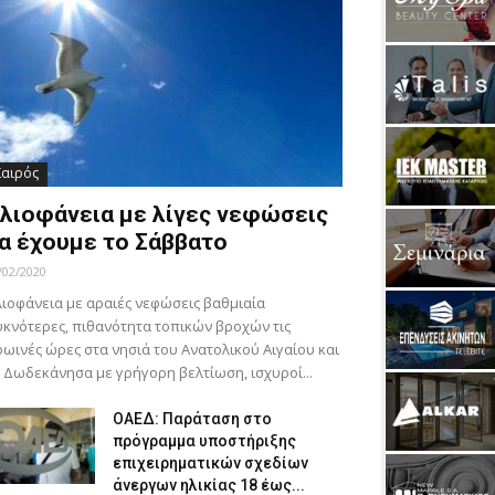
Καιρός
λιοφάνεια με λίγες νεφώσεις
α έχουμε το Σάββατο
/02/2020
ιοφάνεια με αραιές νεφώσεις βαθμιαία
κνότερες, πιθανότητα τοπικών βροχών τις
ωινές ώρες στα νησιά του Ανατολικού Αιγαίου και
 Δωδεκάνησα με γρήγορη βελτίωση, ισχυροί...
ΟΑΕΔ: Παράταση στο
πρόγραμμα υποστήριξης
επιχειρηματικών σχεδίων
άνεργων ηλικίας 18 έως...