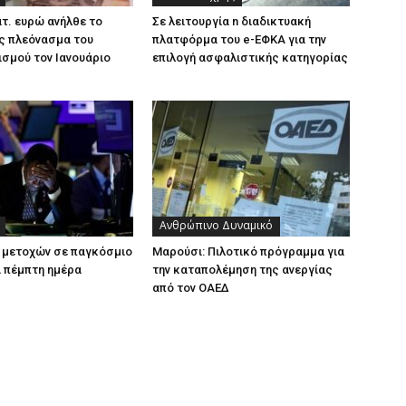
ατ. ευρώ ανήλθε το
Σε λειτουργία n διαδικτυακή
ς πλεόνασμα του
πλατφόρμα του e-ΕΦΚΑ για την
σμού τον Ιανουάριο
επιλογή ασφαλιστικής κατηγορίας
Ανθρώπινο Δυναμικό
 μετοχών σε παγκόσμιο
Μαρούσι: Πιλοτικό πρόγραμμα για
α πέμπτη ημέρα
την καταπολέμηση της ανεργίας
από τον ΟΑΕΔ