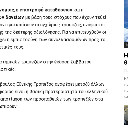
νομίας
, η
επιστροφή καταθέσεων
και η
ων δανείων
με βάση τους στόχους που έχουν τεθεί
 αντιμετωπίσουν οι εγχώριες τράπεζες, ενόψει και
 της δεύτερης αξιολόγησης. Για να επιτευχθούν οι
έχει η εμπιστοσύνη των συναλλασσομένων προς το
τικές τους.
Η
υστημικών τραπεζών στην έκδοση Σαββάτου-
θ
ιστικές.
28
Ηλ
βουλος Εθνικής Τράπεζας αναφέρει μεταξύ άλλων
πυ
πρ
φορίας είναι η βασική προτεραιότητα του ελληνικού
τα
 η αποτίμηση των προσπαθειών των τραπεζών στα
ωπίσουν.