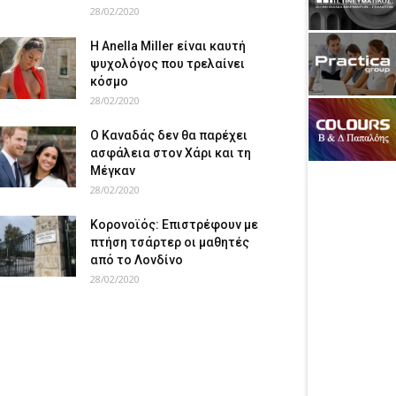
28/02/2020
Η Anella Miller είναι καυτή
ψυχολόγος που τρελαίνει
κόσμο
28/02/2020
Ο Καναδάς δεν θα παρέχει
ασφάλεια στον Χάρι και τη
Μέγκαν
28/02/2020
Κορονοϊός: Επιστρέφουν με
πτήση τσάρτερ οι μαθητές
από το Λονδίνο
28/02/2020