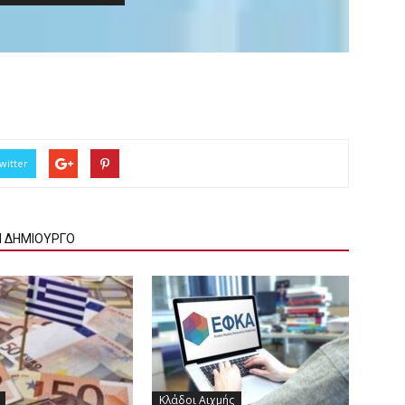
witter
Ν ΔΗΜΙΟΥΡΓΟ
Κλάδοι Αιχμής