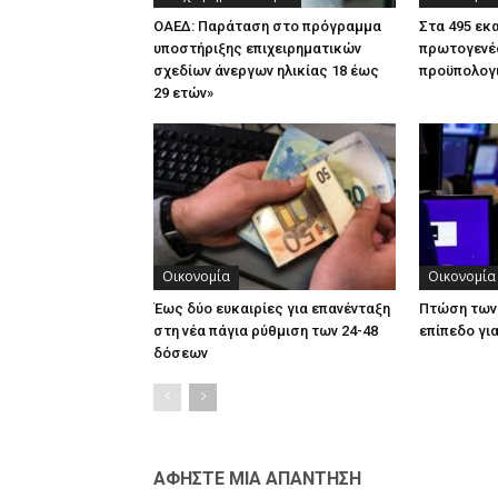
ΟΑΕΔ: Παράταση στο πρόγραμμα
Στα 495 εκ
υποστήριξης επιχειρηματικών
πρωτογενέ
σχεδίων άνεργων ηλικίας 18 έως
προϋπολογι
29 ετών»
Οικονομία
Οικονομία
Έως δύο ευκαιρίες για επανένταξη
Πτώση των
στη νέα πάγια ρύθμιση των 24-48
επίπεδο γι
δόσεων
ΑΦΗΣΤΕ ΜΙΑ ΑΠΑΝΤΗΣΗ