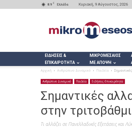
C
Κυριακή, 9 Αύγουστος, 2026
8.9
Ελλάδα
Mikromeseos.gr
ΕΙΔΗΣΕΙΣ &
ΜΙΚΡΟΜΕΣΑΙΟΣ
ΕΠΙΚΑΙΡΟΤΗΤΑ
ΜΕ ΑΠΟΨΗ
Αρχική
Ανθρώπινο Δυναμικό
Παιδεία
Σημαντικές
Ανθρώπινο Δυναμικό
Παιδεία
Ειδήσεις-Επικαιρότητα
Σημαντικές αλλ
στην τριτοβάθμ
Τι αλλάζει σε Πανελλαδικές Εξετάσεις και Λ