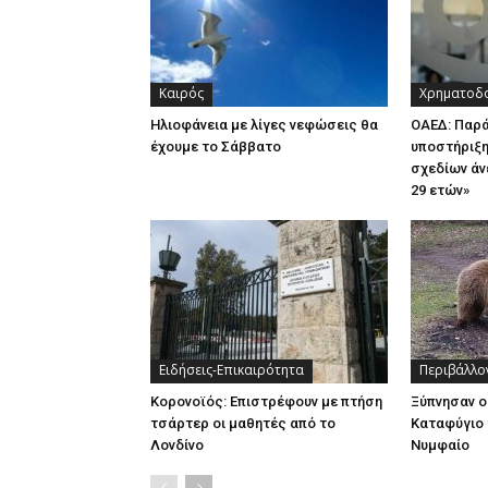
Καιρός
Χρηματοδο
Ηλιοφάνεια με λίγες νεφώσεις θα
ΟΑΕΔ: Παρ
έχουμε το Σάββατο
υποστήριξη
σχεδίων άν
29 ετών»
Ειδήσεις-Επικαιρότητα
Περιβάλλο
Κορονοϊός: Επιστρέφουν με πτήση
Ξύπνησαν ο
τσάρτερ οι μαθητές από το
Καταφύγιο 
Λονδίνο
Νυμφαίο