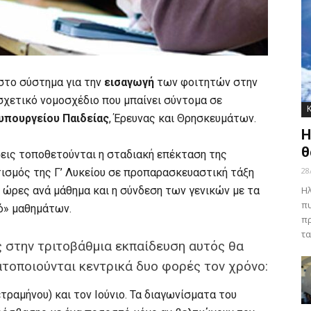
στο σύστημα για την
εισαγωγή
των φοιτητών στην
σχετικό νομοσχέδιο που μπαίνει σύντομα σε
υπουργείου Παιδείας
, Έρευνας και Θρησκευμάτων.
Η
θ
σεις τοποθετούνται η σταδιακή επέκταση της
28
ισμός της Γ’ Λυκείου σε προπαρασκευαστική τάξη
 ώρες ανά μάθημα και η σύνδεση των γενικών με τα
Ηλ
πυ
ό» μαθημάτων.
πρ
τα
ς στην τριτοβάθμια εκπαίδευση αυτός θα
ατοποιούνται κεντρικά δυο φορές τον χρόνο:
τραμήνου) και τον Ιούνιο. Τα διαγωνίσματα του