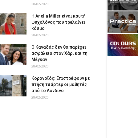
28/02/2020
Η Anella Miller είναι καυτή
ψυχολόγος που τρελαίνει
κόσμο
28/02/2020
Ο Καναδάς δεν θα παρέχει
ασφάλεια στον Χάρι και τη
Μέγκαν
28/02/2020
Κορονοϊός: Επιστρέφουν με
πτήση τσάρτερ οι μαθητές
από το Λονδίνο
28/02/2020