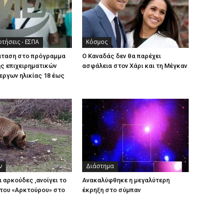
τήσεις - ΕΣΠΑ
Κόσμος
άταση στο πρόγραμμα
Ο Καναδάς δεν θα παρέχει
ς επιχειρηματικών
ασφάλεια στον Χάρι και τη Μέγκαν
εργων ηλικίας 18 έως
ν
Διάστημα
ι αρκούδες ,ανοίγει το
Ανακαλύφθηκε η μεγαλύτερη
του «Αρκτούρου» στο
έκρηξη στο σύμπαν