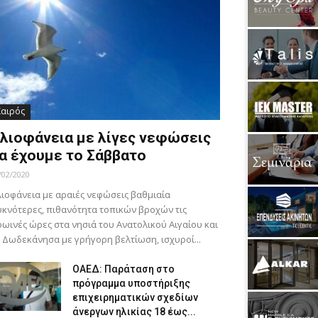
Καιρός
λιοφάνεια με λίγες νεφώσεις
α έχουμε το Σάββατο
/02/2020
ιοφάνεια με αραιές νεφώσεις βαθμιαία
κνότερες, πιθανότητα τοπικών βροχών τις
ωινές ώρες στα νησιά του Ανατολικού Αιγαίου και
 Δωδεκάνησα με γρήγορη βελτίωση, ισχυροί...
ΟΑΕΔ: Παράταση στο
πρόγραμμα υποστήριξης
επιχειρηματικών σχεδίων
άνεργων ηλικίας 18 έως...