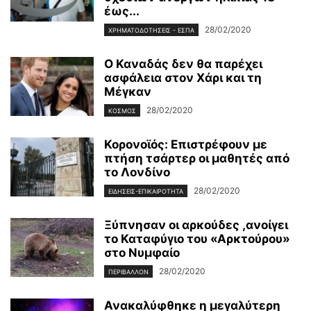
έως...
28/02/2020
ΧΡΗΜΑΤΟΔΟΤΉΣΕΙΣ - ΕΣΠΑ
Ο Καναδάς δεν θα παρέχει
ασφάλεια στον Χάρι και τη
Μέγκαν
28/02/2020
ΚΌΣΜΟΣ
Κορονοϊός: Επιστρέφουν με
πτήση τσάρτερ οι μαθητές από
το Λονδίνο
28/02/2020
ΕΙΔΉΣΕΙΣ-ΕΠΙΚΑΙΡΌΤΗΤΑ
Ξύπνησαν οι αρκούδες ,ανοίγει
το Καταφύγιο του «Αρκτούρου»
στο Νυμφαίο
28/02/2020
ΠΕΡΙΒΆΛΛΟΝ
Ανακαλύφθηκε η μεγαλύτερη