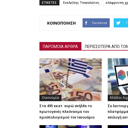
ΕΤΙΚΕΤΕΣ
Ευκλείδης Τσακαλώτος
ελάφρυνση χ
ΚΟΙΝΟΠΟΙΗΣΗ
Facebook
T
ΠΑΡΟΜΟΙΑ ΑΡΘΡΑ
ΠΕΡΙΣΣΟΤΕΡΑ ΑΠΟ ΤΟ
Οικονομία
Κλάδοι Αι
Στα 495 εκατ. ευρώ ανήλθε το
Σε λειτουρ
πρωτογενές πλεόνασμα του
πλατφόρμα 
προϋπολογισμού τον Ιανουάριο
επιλογή ασ