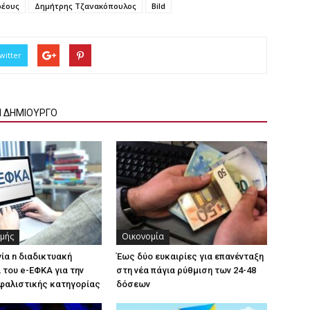
ρέους
Δημήτρης Τζανακόπουλος
Bild
witter
Ν ΔΗΜΙΟΥΡΓΟ
χμής
Οικονομία
γία n διαδικτυακή
Έως δύο ευκαιρίες για επανένταξη
του e-ΕΦΚΑ για την
στη νέα πάγια ρύθμιση των 24-48
φαλιστικής κατηγορίας
δόσεων