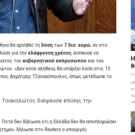
θήνα θα αρνηθεί τη
δόση
των
7 δισ. ευρώ
, αν στο
 λύση για την
ελάφρυνση χρέους
, έσπευσε να
Η
όματος του
κυβερνητικού εκπροσώπου
και του
θ
ώτου. «Δεν είναι αλήθεια, θα υπάρξει λύση στις 15
28
ωπος Δημήτρης Τζανακόπουλος, όπως μετέδωσε το
Ηλ
πυ
πρ
ς Τσακαλώτος διέψευσε επίσης την
τα
. Ποτέ δεν δήλωσα ότι η Ελλάδα δεν θα αποπληρώσει
ζήτημα», δήλωσε στο Reuters ο υπουργός