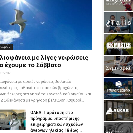
Καιρός
λιοφάνεια με λίγες νεφώσεις
α έχουμε το Σάββατο
/02/2020
ιοφάνεια με αραιές νεφώσεις βαθμιαία
κνότερες, πιθανότητα τοπικών βροχών τις
ωινές ώρες στα νησιά του Ανατολικού Αιγαίου και
 Δωδεκάνησα με γρήγορη βελτίωση, ισχυροί...
ΟΑΕΔ: Παράταση στο
πρόγραμμα υποστήριξης
επιχειρηματικών σχεδίων
άνεργων ηλικίας 18 έως...