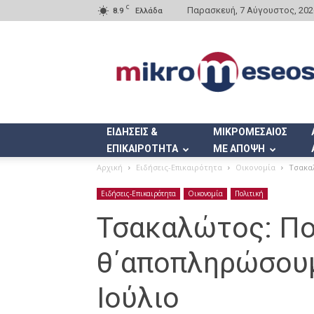
C
Παρασκευή, 7 Αύγουστος, 202
8.9
Ελλάδα
Mikromeseos.gr
ΕΙΔΗΣΕΙΣ &
ΜΙΚΡΟΜΕΣΑΙΟΣ
ΕΠΙΚΑΙΡΟΤΗΤΑ
ΜΕ ΑΠΟΨΗ
Αρχική
Ειδήσεις-Επικαιρότητα
Οικονομία
Τσακαλ
Ειδήσεις-Επικαιρότητα
Οικονομία
Πολιτική
Τσακαλώτος: Πο
θ΄αποπληρώσουμ
Ιούλιο