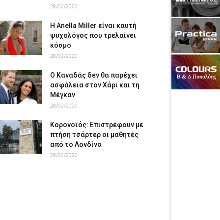
28/02/2020
Η Anella Miller είναι καυτή
ψυχολόγος που τρελαίνει
κόσμο
28/02/2020
Ο Καναδάς δεν θα παρέχει
ασφάλεια στον Χάρι και τη
Μέγκαν
28/02/2020
Κορονοϊός: Επιστρέφουν με
πτήση τσάρτερ οι μαθητές
από το Λονδίνο
28/02/2020