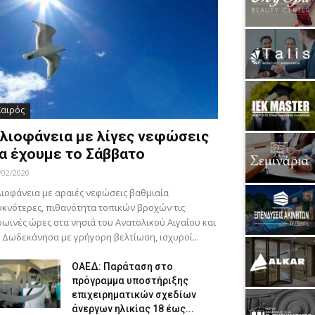
Καιρός
λιοφάνεια με λίγες νεφώσεις
α έχουμε το Σάββατο
/02/2020
ιοφάνεια με αραιές νεφώσεις βαθμιαία
κνότερες, πιθανότητα τοπικών βροχών τις
ωινές ώρες στα νησιά του Ανατολικού Αιγαίου και
 Δωδεκάνησα με γρήγορη βελτίωση, ισχυροί...
ΟΑΕΔ: Παράταση στο
πρόγραμμα υποστήριξης
επιχειρηματικών σχεδίων
άνεργων ηλικίας 18 έως...