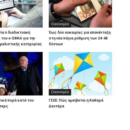
Οικονομία
γία n διαδικτυακή
Έως δύο ευκαιρίες για επανένταξη
του e-ΕΦΚΑ για την
στη νέα πάγια ρύθμιση των 24-48
φαλιστικής κατηγορίας
δόσεων
Οικονομία
ικά πυρά κατά του
ΓΣΕΕ: Πώς αμείβεται η Καθαρά
τερς
Δευτέρα