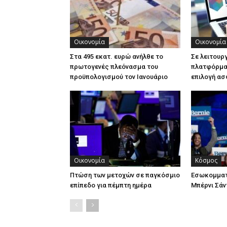
Οικονομία
Οικονομία
Στα 495 εκατ. ευρώ ανήλθε το
Σε λειτουρ
πρωτογενές πλεόνασμα του
πλατφόρμα 
προϋπολογισμού τον Ιανουάριο
επιλογή ασ
Οικονομία
Κόσμος
Πτώση των μετοχών σε παγκόσμιο
Εσωκομματ
επίπεδο για πέμπτη ημέρα
Μπέρνι Σάν