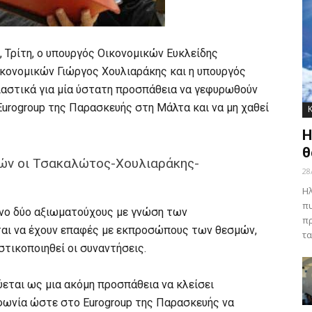
, Τρίτη, ο υπουργός Οικονομικών Ευκλείδης
κονομικών Γιώργος Χουλιαράκης και η υπουργός
ιαστικά για μία ύστατη προσπάθεια να γεφυρωθούν
Eurogroup της Παρασκευής στη Μάλτα και να μη χαθεί
Η
θ
ών οι Τσακαλώτος-Χουλιαράκης-
28
Ηλ
πυ
νο δύο αξιωματούχους με γνώση των
πρ
εται να έχουν επαφές με εκπροσώπους των θεσμών,
τα
στικοποιηθεί οι συναντήσεις.
εται ως μια ακόμη προσπάθεια να κλείσει
μφωνία ώστε στο Eurogroup της Παρασκευής να