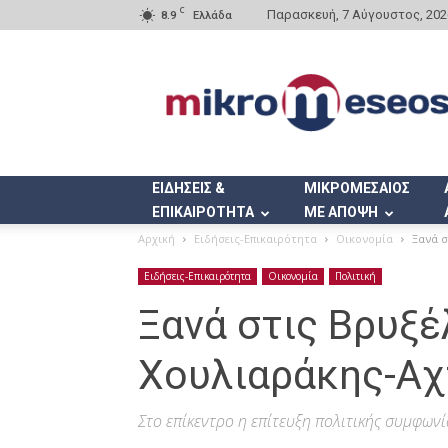
C
Παρασκευή, 7 Αύγουστος, 202
8.9
Ελλάδα
Mikromeseos.gr
ΕΙΔΗΣΕΙΣ &
ΜΙΚΡΟΜΕΣΑΙΟΣ
ΕΠΙΚΑΙΡΟΤΗΤΑ
ΜΕ ΑΠΟΨΗ
Αρχική
Ειδήσεις-Επικαιρότητα
Οικονομία
Ξανά 
Ειδήσεις-Επικαιρότητα
Οικονομία
Πολιτική
Ξανά στις Βρυξ
Χουλιαράκης-Αχ
Στο επίκεντρο η επίτευξη πολιτικής συμφωνί