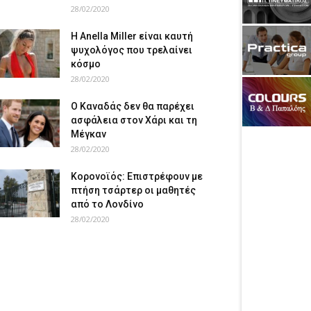
28/02/2020
Η Anella Miller είναι καυτή
ψυχολόγος που τρελαίνει
κόσμο
28/02/2020
Ο Καναδάς δεν θα παρέχει
ασφάλεια στον Χάρι και τη
Μέγκαν
28/02/2020
Κορονοϊός: Επιστρέφουν με
πτήση τσάρτερ οι μαθητές
από το Λονδίνο
28/02/2020