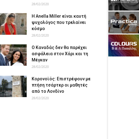
28/02/2020
Η Anella Miller είναι καυτή
ψυχολόγος που τρελαίνει
κόσμο
28/02/2020
Ο Καναδάς δεν θα παρέχει
ασφάλεια στον Χάρι και τη
Μέγκαν
28/02/2020
Κορονοϊός: Επιστρέφουν με
πτήση τσάρτερ οι μαθητές
από το Λονδίνο
28/02/2020