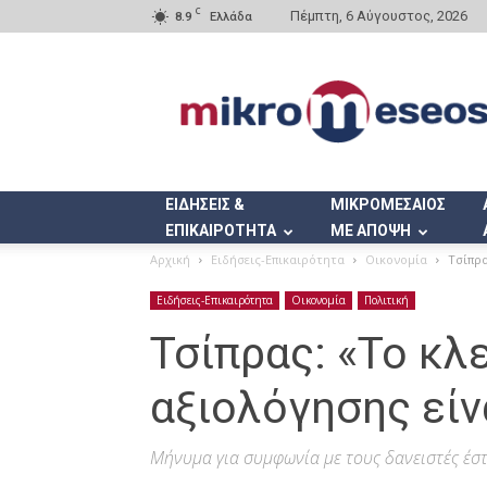
C
Πέμπτη, 6 Αύγουστος, 2026
8.9
Ελλάδα
Mikromeseos.gr
ΕΙΔΗΣΕΙΣ &
ΜΙΚΡΟΜΕΣΑΙΟΣ
ΕΠΙΚΑΙΡΟΤΗΤΑ
ΜΕ ΑΠΟΨΗ
Αρχική
Ειδήσεις-Επικαιρότητα
Οικονομία
Τσίπρα
Ειδήσεις-Επικαιρότητα
Οικονομία
Πολιτική
Τσίπρας: «Το κλ
αξιολόγησης είν
Μήνυμα για συμφωνία με τους δανειστές έσ