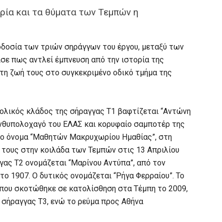
ρία και τα θύματα των Τεμπών η
οδοσία των τριών σηράγγων του έργου, μεταξύ των
σε πως αντλεί έμπνευση από την ιστορία της
τη ζωή τους στο συγκεκριμένο οδικό τμήμα της
τολικός κλάδος της σήραγγας Τ1 βαφτίζεται “Αντώνη
νθυπολοχαγό του ΕΛΑΣ και κορυφαίο σαμποτέρ της
 το όνομα “Μαθητών Μακρυχωρίου Ημαθίας”, στη
 τους στην κοιλάδα των Τεμπών στις 13 Απριλίου
γας Τ2 ονομάζεται “Μαρίνου Αντύπα”, από τον
ο 1907. Ο δυτικός ονομάζεται “Ρήγα Φερραίου”. Το
, που σκοτώθηκε σε κατολίσθηση στα Τέμπη το 2009,
 σήραγγας Τ3, ενώ το ρεύμα προς Αθήνα