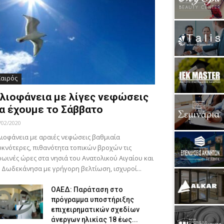
Καιρός
λιοφάνεια με λίγες νεφώσεις
α έχουμε το Σάββατο
/02/2020
ιοφάνεια με αραιές νεφώσεις βαθμιαία
κνότερες, πιθανότητα τοπικών βροχών τις
ωινές ώρες στα νησιά του Ανατολικού Αιγαίου και
 Δωδεκάνησα με γρήγορη βελτίωση, ισχυροί...
ΟΑΕΔ: Παράταση στο
πρόγραμμα υποστήριξης
επιχειρηματικών σχεδίων
άνεργων ηλικίας 18 έως...