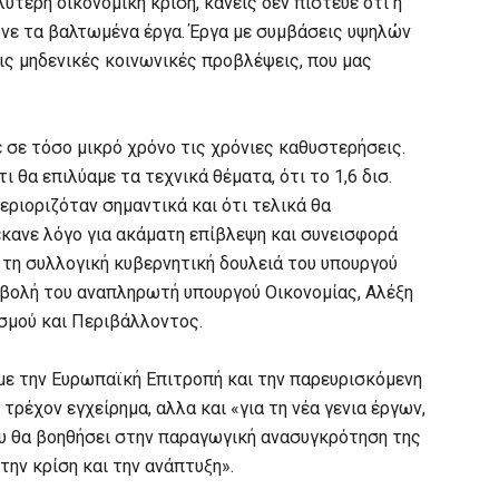
ύτερη οικονομική κρίση, κανείς δεν πίστευε ότι η
νε τα βαλτωμένα έργα. Έργα με συμβάσεις υψηλών
ις μηδενικές κοινωνικές προβλέψεις, που μας
 σε τόσο μικρό χρόνο τις χρόνιες καθυστερήσεις.
ι θα επιλύαμε τα τεχνικά θέματα, ότι το 1,6 δισ.
ριοριζόταν σημαντικά και ότι τελικά θα
έκανε λόγο για ακάματη επίβλεψη και συνεισφορά
 τη συλλογική κυβερνητική δουλειά του υπουργού
μβολή του αναπληρωτή υπουργού Οικονομίας, Αλέξη
σμού και Περιβάλλοντος.
 με την Ευρωπαϊκή Επιτροπή και την παρευρισκόμενη
τρέχον εγχείρημα, αλλα και «για τη νέα γενια έργων,
ου θα βοηθήσει στην παραγωγική ανασυγκρότηση της
την κρίση και την ανάπτυξη».