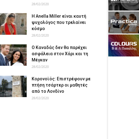
28/02/2020
Η Anella Miller είναι καυτή
ψυχολόγος που τρελαίνει
κόσμο
28/02/2020
Ο Καναδάς δεν θα παρέχει
ασφάλεια στον Χάρι και τη
Μέγκαν
28/02/2020
Κορονοϊός: Επιστρέφουν με
πτήση τσάρτερ οι μαθητές
από το Λονδίνο
28/02/2020