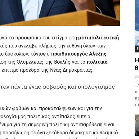
ονο το προσωπικό του στίγμα στη
μεταπολιτευτική
κός που ανέλαβε πλήρως την ευθύνη όλων των
ιο δύσκολων, τόνισε ο
πρωθυπουργός Αλέξης
Η
ίαση της Ολομέλειας της Βουλής για το
πολιτικό
θ
επίτιμο πρόεδρο της Νέας Δημοκρατίας.
28
Ηλ
ήταν πάντα ένας σοβαρός και υπολογίσιμος
πυ
πρ
τα
ικών φοβιών και προκαταλήψεων και για την
ολογίσιμος πολιτικός αντίπαλος είπε o
ήνυμα για τη σημερινή πολιτική αντιπαράθεση είναι
η προσήλωση σε ένα ξεκάθαρο δημοκρατικό θεσμικό