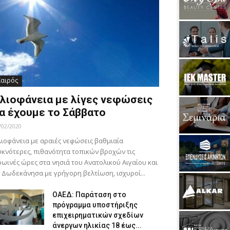
Καιρός
λιοφάνεια με λίγες νεφώσεις
α έχουμε το Σάββατο
/02/2020
ιοφάνεια με αραιές νεφώσεις βαθμιαία
κνότερες, πιθανότητα τοπικών βροχών τις
ωινές ώρες στα νησιά του Ανατολικού Αιγαίου και
 Δωδεκάνησα με γρήγορη βελτίωση, ισχυροί...
ΟΑΕΔ: Παράταση στο
πρόγραμμα υποστήριξης
επιχειρηματικών σχεδίων
άνεργων ηλικίας 18 έως...