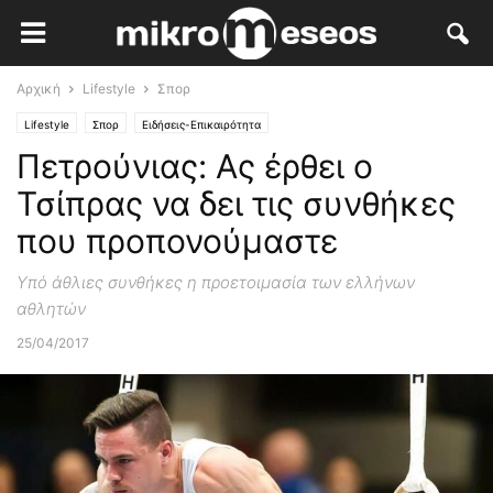
Αρχική
Lifestyle
Σπορ
Lifestyle
Σπορ
Ειδήσεις-Επικαιρότητα
Πετρούνιας: Ας έρθει ο
Τσίπρας να δει τις συνθήκες
που προπονούμαστε
Υπό άθλιες συνθήκες η προετοιμασία των ελλήνων
αθλητών
25/04/2017