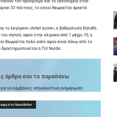
στήνουν τον προορισμό και το ξενοδοχείο όταν
ίρνει 33 πόντους, το οποίο θεωρείται αρκετά
ι το λεγόμενο «hotel score», η βαθμολογία δηλαδή
του νησιού, αφού στην κλίμακα από 1 μέχρι 10, η
ίο θεωρείται πολύ καλό αφού είναι πάνω από το
ραστηριοποιείται η TUI Nordic.
ις άρθρα σαν το παραπάνω
ck για να λαμβάνεις αποκλειστική ενημέρωση!