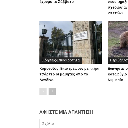
έχουμε το Σάββατο
υποστήριξη
σχεδίων άν
29 ετών»
Ειδήσεις-Επικαιρότητα
Περιβάλλο
Κορονοϊός: Επιστρέφουν με πτήση
Ξύπνησαν ο
τσάρτερ οι μαθητές από το
Καταφύγιο 
Λονδίνο
Νυμφαίο
ΑΦΗΣΤΕ ΜΙΑ ΑΠΑΝΤΗΣΗ