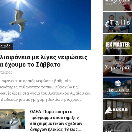
Καιρός
λιοφάνεια με λίγες νεφώσεις
α έχουμε το Σάββατο
/02/2020
ιοφάνεια με αραιές νεφώσεις βαθμιαία
κνότερες, πιθανότητα τοπικών βροχών τις
ωινές ώρες στα νησιά του Ανατολικού Αιγαίου και
 Δωδεκάνησα με γρήγορη βελτίωση, ισχυροί...
ΟΑΕΔ: Παράταση στο
πρόγραμμα υποστήριξης
επιχειρηματικών σχεδίων
άνεργων ηλικίας 18 έως...