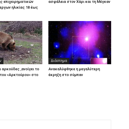
ς επιχειρηματικών
ασφάλεια στον Χάρι και τη Μέγκαν
εργων ηλικίας 18 έως
ν
Διάστημα
ι αρκούδες ,ανοίγει το
Ανακαλύφθηκε η μεγαλύτερη
του «Αρκτούρου» στο
έκρηξη στο σύμπαν