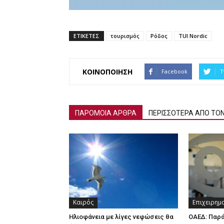
ΕΤΙΚΕΤΕΣ
τουρισμός
Ρόδος
TUI Nordic
ΚΟΙΝΟΠΟΙΗΣΗ
Facebook
T
ΠΑΡΟΜΟΙΑ ΑΡΘΡΑ
ΠΕΡΙΣΣΟΤΕΡΑ ΑΠΟ ΤΟ
Καιρός
Επιχειρημ
Ηλιοφάνεια με λίγες νεφώσεις θα
ΟΑΕΔ: Παρ