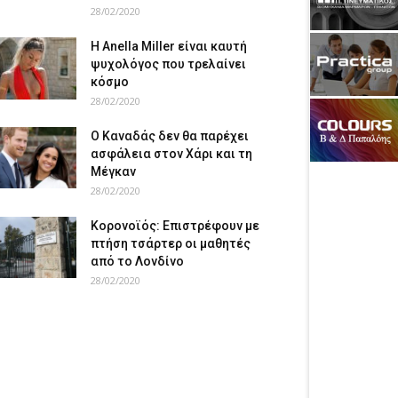
28/02/2020
Η Anella Miller είναι καυτή
ψυχολόγος που τρελαίνει
κόσμο
28/02/2020
Ο Καναδάς δεν θα παρέχει
ασφάλεια στον Χάρι και τη
Μέγκαν
28/02/2020
Κορονοϊός: Επιστρέφουν με
πτήση τσάρτερ οι μαθητές
από το Λονδίνο
28/02/2020