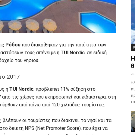
ης
Ρόδου
που διακρίθηκαν για την ποιότητα των
ταστάσεών τους απένειμε η
TUI Nordic
, σε ειδική
Η
οχείο του νησιού.
θ
28
το 2017
Ηλ
ως η
TUI Nordic
, προβλέπει 11% αύξηση στο
πυ
πρ
7 από τις χώρες που εκπροσωπεί και ειδικότερα, στη
τα
α έρθουν από πάνω από 120 χιλιάδες τουρίστες.
βλέπουν οι τουρίστες που διακινεί, το νησί και τα
στο δείκτη NPS (Net Promoter Score), που έχει να