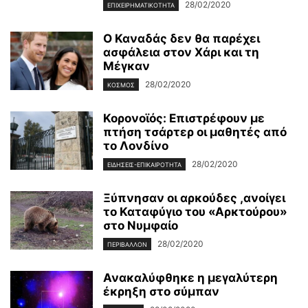
28/02/2020
ΕΠΙΧΕΙΡΗΜΑΤΙΚΌΤΗΤΑ
Ο Καναδάς δεν θα παρέχει
ασφάλεια στον Χάρι και τη
Μέγκαν
28/02/2020
ΚΌΣΜΟΣ
Κορονοϊός: Επιστρέφουν με
πτήση τσάρτερ οι μαθητές από
το Λονδίνο
28/02/2020
ΕΙΔΉΣΕΙΣ-ΕΠΙΚΑΙΡΌΤΗΤΑ
Ξύπνησαν οι αρκούδες ,ανοίγει
το Καταφύγιο του «Αρκτούρου»
στο Νυμφαίο
28/02/2020
ΠΕΡΙΒΆΛΛΟΝ
Ανακαλύφθηκε η μεγαλύτερη
έκρηξη στο σύμπαν