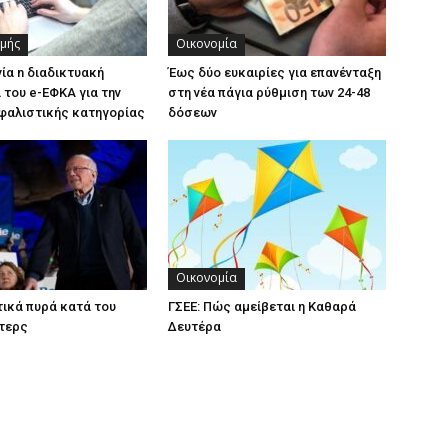
χμής
Οικονομία
γία n διαδικτυακή
Έως δύο ευκαιρίες για επανένταξη
του e-ΕΦΚΑ για την
στη νέα πάγια ρύθμιση των 24-48
φαλιστικής κατηγορίας
δόσεων
Οικονομία
ικά πυρά κατά του
ΓΣΕΕ: Πώς αμείβεται η Καθαρά
τερς
Δευτέρα