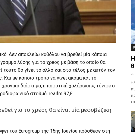
ικό. Δεν αποκλείω καθόλου να βρεθεί μία κάποια
Η
ίγραμμα λύσης για το χρέος με βάση το οποίο θα
θ
ί τούτο θα γίνει το άλλο και στο τέλος με αυτόν τον
28
 Και με κάποιο τρόπο να γίνει ακόμα και το
Ηλ
ο χρονικό διάστημα, η ποσοτική χαλάρωση», τόνισε ο
πυ
ραδιοφωνικό σταθμό, realfm 97,8.
πρ
τα
θεί για το χρέος θα είναι μία μεσοβέζικη
ψει του Eurogroup της 15ης Ιουνίου πρόσθεσε στη