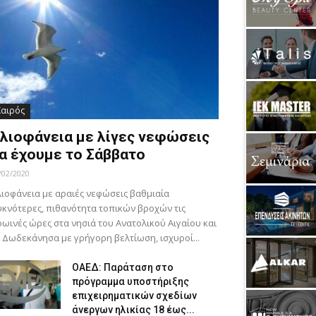
Καιρός
λιοφάνεια με λίγες νεφώσεις
α έχουμε το Σάββατο
/02/2020
ιοφάνεια με αραιές νεφώσεις βαθμιαία
κνότερες, πιθανότητα τοπικών βροχών τις
ωινές ώρες στα νησιά του Ανατολικού Αιγαίου και
 Δωδεκάνησα με γρήγορη βελτίωση, ισχυροί...
ΟΑΕΔ: Παράταση στο
πρόγραμμα υποστήριξης
επιχειρηματικών σχεδίων
άνεργων ηλικίας 18 έως...