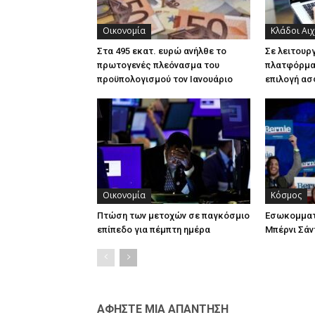
Οικονομία
Κλάδοι Αι
Στα 495 εκατ. ευρώ ανήλθε το
Σε λειτουρ
πρωτογενές πλεόνασμα του
πλατφόρμα 
προϋπολογισμού τον Ιανουάριο
επιλογή ασ
Οικονομία
Κόσμος
Πτώση των μετοχών σε παγκόσμιο
Εσωκομματ
επίπεδο για πέμπτη ημέρα
Μπέρνι Σάν
ΑΦΗΣΤΕ ΜΙΑ ΑΠΑΝΤΗΣΗ