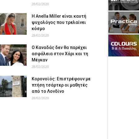
28/02/2020
Η Anella Miller είναι καυτή
ψυχολόγος που τρελαίνει
κόσμο
28/02/2020
Ο Καναδάς δεν θα παρέχει
ασφάλεια στον Χάρι και τη
Μέγκαν
28/02/2020
Κορονοϊός: Επιστρέφουν με
πτήση τσάρτερ οι μαθητές
από το Λονδίνο
28/02/2020