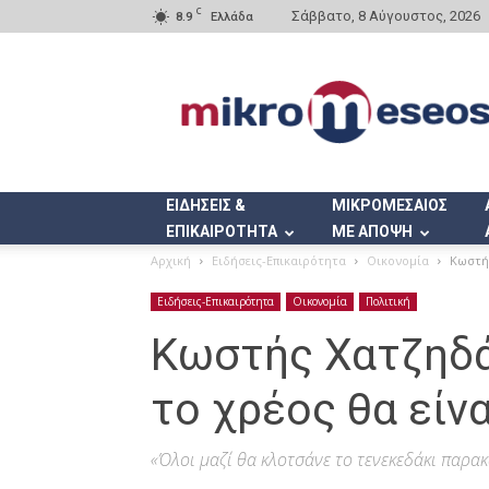
C
Σάββατο, 8 Αύγουστος, 2026
8.9
Ελλάδα
Mikromeseos.gr
ΕΙΔΗΣΕΙΣ &
ΜΙΚΡΟΜΕΣΑΙΟΣ
ΕΠΙΚΑΙΡΟΤΗΤΑ
ΜΕ ΑΠΟΨΗ
Αρχική
Ειδήσεις-Επικαιρότητα
Οικονομία
Κωστής
Ειδήσεις-Επικαιρότητα
Οικονομία
Πολιτική
Κωστής Χατζηδά
το χρέος θα είν
«Όλοι μαζί θα κλοτσάνε το τενεκεδάκι παρα