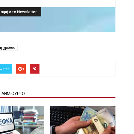
η χρέους
witter
Ν ΔΗΜΙΟΥΡΓΟ