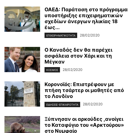
ΟΑΕΔ: Παράταση στο πρόγραμμα
υποστήριξης επιχειρηματικών
σχεδίων άνεργων ηλικίας 18
έως...
28/02/2020
ΕΠΙΧΕΙΡΗΜΑΤΙΚΌΤΗΤΑ
Ο Καναδάς δεν θα παρέχει
ασφάλεια στον Χάρι και τη
Μέγκαν
28/02/2020
ΚΌΣΜΟΣ
Κορονοϊός: Επιστρέφουν με
πτήση τσάρτερ οι μαθητές από
το Λονδίνο
28/02/2020
ΕΙΔΉΣΕΙΣ-ΕΠΙΚΑΙΡΌΤΗΤΑ
Ξύπνησαν οι αρκούδες ,ανοίγει
το Καταφύγιο του «Αρκτούρου»
στο Νυμφαίο