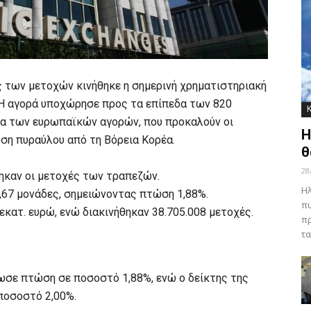
ς των μετοχών κινήθηκε η σημερινή χρηματιστηριακή
 Η αγορά υποχώρησε προς τα επίπεδα των 820
μα των ευρωπαϊκών αγορών, που προκαλούν οι
Η
ση πυραύλου από τη Βόρεια Κορέα.
θ
28
ηκαν οι μετοχές των τραπεζών.
Ηλ
2,67 μονάδες, σημειώνοντας πτώση 1,88%.
πυ
εκατ. ευρώ, ενώ διακινήθηκαν 38.705.008 μετοχές.
πρ
τα
ωσε πτώση σε ποσοστό 1,88%, ενώ ο δείκτης της
ποσοστό 2,00%.