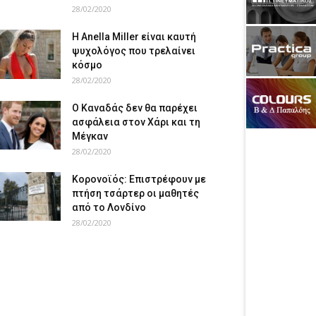
28/02/2020
Η Anella Miller είναι καυτή
ψυχολόγος που τρελαίνει
κόσμο
28/02/2020
Ο Καναδάς δεν θα παρέχει
ασφάλεια στον Χάρι και τη
Μέγκαν
28/02/2020
Κορονοϊός: Επιστρέφουν με
πτήση τσάρτερ οι μαθητές
από το Λονδίνο
28/02/2020