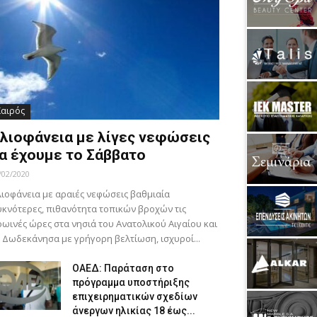
Καιρός
λιοφάνεια με λίγες νεφώσεις
α έχουμε το Σάββατο
/02/2020
ιοφάνεια με αραιές νεφώσεις βαθμιαία
κνότερες, πιθανότητα τοπικών βροχών τις
ωινές ώρες στα νησιά του Ανατολικού Αιγαίου και
 Δωδεκάνησα με γρήγορη βελτίωση, ισχυροί...
ΟΑΕΔ: Παράταση στο
πρόγραμμα υποστήριξης
επιχειρηματικών σχεδίων
άνεργων ηλικίας 18 έως...