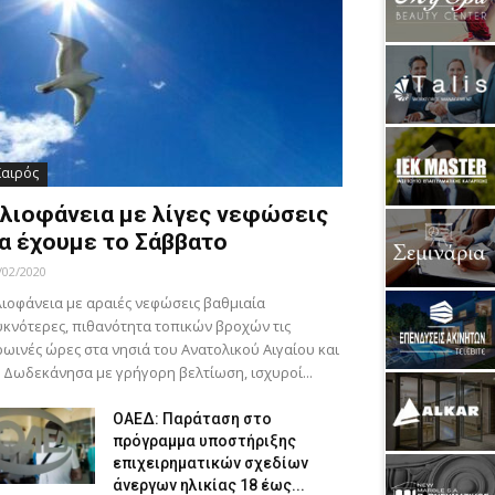
Καιρός
λιοφάνεια με λίγες νεφώσεις
α έχουμε το Σάββατο
/02/2020
ιοφάνεια με αραιές νεφώσεις βαθμιαία
κνότερες, πιθανότητα τοπικών βροχών τις
ωινές ώρες στα νησιά του Ανατολικού Αιγαίου και
 Δωδεκάνησα με γρήγορη βελτίωση, ισχυροί...
ΟΑΕΔ: Παράταση στο
πρόγραμμα υποστήριξης
επιχειρηματικών σχεδίων
άνεργων ηλικίας 18 έως...