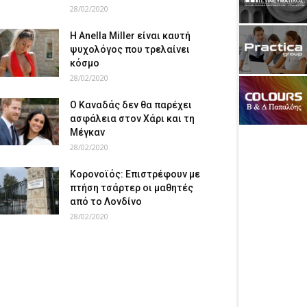
28/02/2020
Η Anella Miller είναι καυτή
ψυχολόγος που τρελαίνει
κόσμο
28/02/2020
Ο Καναδάς δεν θα παρέχει
ασφάλεια στον Χάρι και τη
Μέγκαν
28/02/2020
Κορονοϊός: Επιστρέφουν με
πτήση τσάρτερ οι μαθητές
από το Λονδίνο
28/02/2020