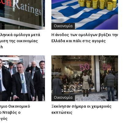
Οικονομία
λληνικά ομόλογα μετά
Η άνοδος των ομολόγων βγάζει την
μιση της οικονομίας
Ελλάδα και πάλι στις αγορές
ch
Οικονομία
μιο Οικονομικό
Ξεκίνησαν σήμερα οι χειμερινές
ο Νταβός ο
εκπτώσεις
ργός