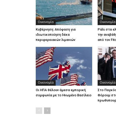
Οικονομία
Οικονομία
Κυβέρνηση: Απόφαση για
Ράλι στα ε
ιδιωτικοποίηση δέκα
την αναβάθ
περιφερειακών λιμανιών
από τον Fit
Οικονομία
Οικονομία
Οι ΗΠΑ θέλουν άμεσα εμπορική
Στο Παγκόσ
συμφωνία με το Ηνωμένο Βασίλειο
Φόρουμ στ
πρωθυπου