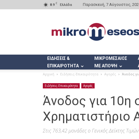
C
Παρασκευή, 7 Αύγουστος, 202
8.9
Ελλάδα
Mikromeseos.gr
ΕΙΔΗΣΕΙΣ &
ΜΙΚΡΟΜΕΣΑΙΟΣ
ΕΠΙΚΑΙΡΟΤΗΤΑ
ΜΕ ΑΠΟΨΗ
Αρχική
Ειδήσεις-Επικαιρότητα
Αγορές
Άνοδος γι
Ειδήσεις-Επικαιρότητα
Αγορές
Άνοδος για 10η 
Χρηματιστήριο 
Στις 763,42 μονάδες ο Γενικός Δείκτης Τιμών