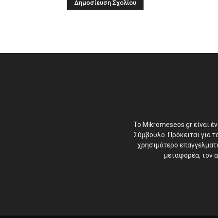
Το Mikromeseos.gr είναι έ
Σύμβουλο. Πρόκειται για 
χρησιμότερο επαγγελματικ
μεταφορέα, τον α