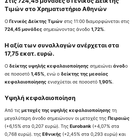
Στις 724,45 μονάδες ο Γενικός Δείκτης
Τιμών στο Χρηματιστήριο Αθηνών
O
Γενικός Δείκτης Τιμών
στις 11:00 διαμορφώνεται στις
724,45 μονάδες
σημειώνοντας άνοδο
1,72%
.
Η αξία των συναλλαγών ανέρχεται στα
17,75 εκατ. ευρώ.
Ο
δείκτης υψηλής κεφαλαιοποίησης
σημειώνει
άνοδ
ο
σε ποσοστό
1,45%
, ενώ ο
δείκτης της μεσαίας
κεφαλαιοποίησης
ενισχύεται σε ποσοστό
1,90%
.
Υψηλή κεφαλαιοποίηση
Από τις
μετοχές της υψηλής κεφαλαιοποίησης
τη
μεγαλύτερη άνοδο σημειώνουν οι μετοχές της
Πειραιώς
(+6,15% στα 0,207 ευρώ). Της
Eurobank
(+4,07% στα
0,768 ευρώ). της
Εθνικής
(+2,45% στα 0,293 ευρώ) και