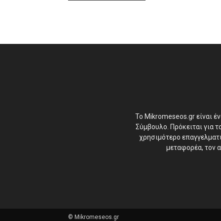
Το Mikromeseos.gr είναι έ
Σύμβουλο. Πρόκειται για 
χρησιμότερο επαγγελματικ
μεταφορέα, τον α
© Mikromeseos.gr