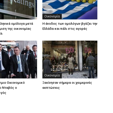
Οικονομία
λληνικά ομόλογα μετά
Η άνοδος των ομολόγων βγάζει την
μιση της οικονομίας
Ελλάδα και πάλι στις αγορές
ch
Οικονομία
μιο Οικονομικό
Ξεκίνησαν σήμερα οι χειμερινές
ο Νταβός ο
εκπτώσεις
ργός