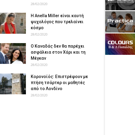
28/02/2020
Η Anella Miller είναι καυτή
ψυχολόγος που τρελαίνει
κόσμο
28/02/2020
Ο Καναδάς δεν θα παρέχει
ασφάλεια στον Χάρι και τη
Μέγκαν
28/02/2020
Κορονοϊός: Επιστρέφουν με
πτήση τσάρτερ οι μαθητές
από το Λονδίνο
28/02/2020