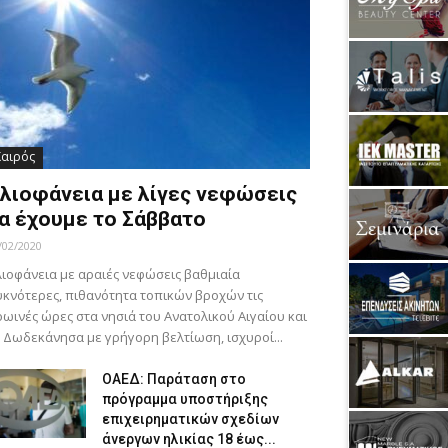
Καιρός
λιοφάνεια με λίγες νεφώσεις
α έχουμε το Σάββατο
/02/2020
ιοφάνεια με αραιές νεφώσεις βαθμιαία
κνότερες, πιθανότητα τοπικών βροχών τις
ωινές ώρες στα νησιά του Ανατολικού Αιγαίου και
 Δωδεκάνησα με γρήγορη βελτίωση, ισχυροί...
ΟΑΕΔ: Παράταση στο
πρόγραμμα υποστήριξης
επιχειρηματικών σχεδίων
άνεργων ηλικίας 18 έως...