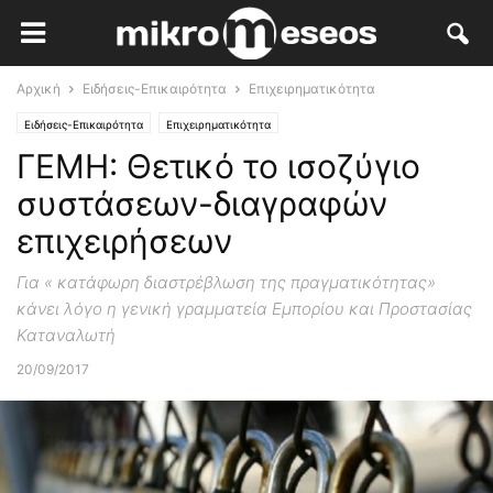
Αρχική
Ειδήσεις-Επικαιρότητα
Επιχειρηματικότητα
Ειδήσεις-Επικαιρότητα
Επιχειρηματικότητα
ΓΕΜΗ: Θετικό το ισοζύγιο
συστάσεων-διαγραφών
επιχειρήσεων
Για « κατάφωρη διαστρέβλωση της πραγματικότητας»
κάνει λόγο η γενική γραμματεία Εμπορίου και Προστασίας
Καταναλωτή
20/09/2017