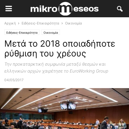
Αρχική
Ειδήσεις-Επικαιρότητα
Οικονομία
Ειδήσεις-Επικαιρότητα
Οικονομία
Μετά το 2018 οποιαδήποτε
ρύθμιση του χρέους
Την προκαταρκτική συμφωνία μεταξύ θεσμών και
ελληνικών αρχών χαιρέτησε το EuroWorking Group
04/05/2017