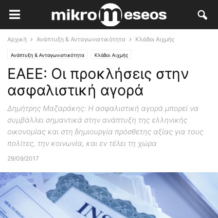
Αρχική
Ανάπτυξη & Ανταγωνιστικότητα
Κλάδοι Αιχμής
Ανάπτυξη & Ανταγωνιστικότητα
Κλάδοι Αιχμής
ΕΑΕΕ: Οι προκλήσεις στην
ασφαλιστική αγορά
Δημήτρης Μαζαράκης: Η ασφαλιστική αγορά μπορεί να
συμβάλλει σημαντικά στην ανάπτυξη της ελληνικής
οικονομίας και στη δημιουργία πρόσθετης αξίας για τους
πολίτες, την κοινωνία, και εν τέλει τη χώρα
29/09/2017